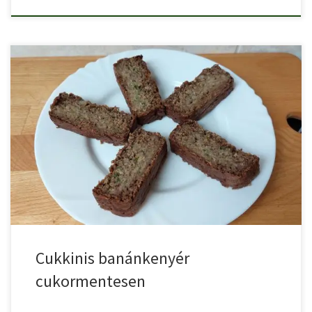
Finom, diétás, cukormentes cukkinis banánkenyér zabpehellyel,
amit a cukkini tesz […]
Cukkinis banánkenyér
cukormentesen