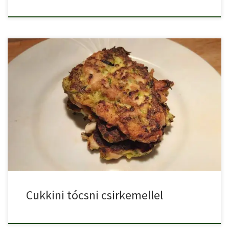
Cukkini tócsni egy kis extrával, hogy a húsevőknek se legyen […]
Cukkini tócsni csirkemellel