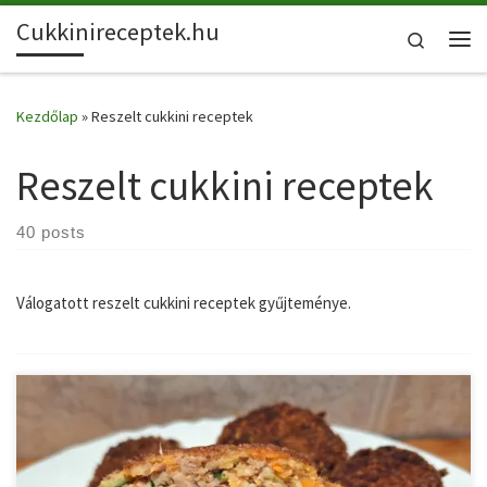
Cukkinireceptek.hu
Skip to content
Search
Me
Kezdőlap
»
Reszelt cukkini receptek
Reszelt cukkini receptek
40 posts
Válogatott reszelt cukkini receptek gyűjteménye.