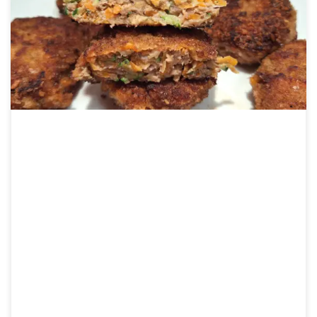
A darált húsos zöldséges fasírt recept remek választás, ha a […]