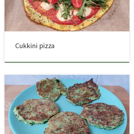
Cukkini pizza
A cukkini tócsni egy tipikus „ahány ház annyi szokás” típusú […]