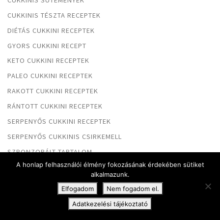
CUKKINIS TÉSZTA RECEPTEK
DIÉTÁS CUKKINI RECEPTEK
GYORS CUKKINI RECEPT
KETO CUKKINI RECEPTEK
PALEO CUKKINI RECEPTEK
RAKOTT CUKKINI RECEPTEK
RÁNTOTT CUKKINI RECEPTEK
SERPENYŐS CUKKINI RECEPTEK
SERPENYŐS CUKKINIS CSIRKEMELL
SZPONZORÁLT TARTALOM
A honlap felhasználói élmény fokozásának érdekében sütiket
TEPSIS CUKKINI RECEPTEK
alkalmazunk.
TÖLTÖTT CUKKINI RECEPTEK
Elfogadom
Nem fogadom el.
VEGÁN CUKKINI RECEPTEK
Adatkezelési tájékoztató