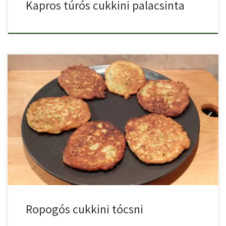
Kapros túrós cukkini palacsinta
A hagyományos krumpli tócsniban azt szeretjük, hogy ropog a
széle, […]
Ropogós cukkini tócsni