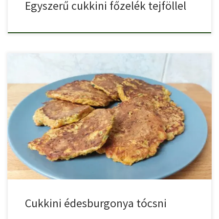
Egyszerű cukkini főzelék tejföllel
Cukkini édesburgonya tócsni, egy finom, különleges húsmentes
cukkini recept.
Cukkini édesburgonya tócsni