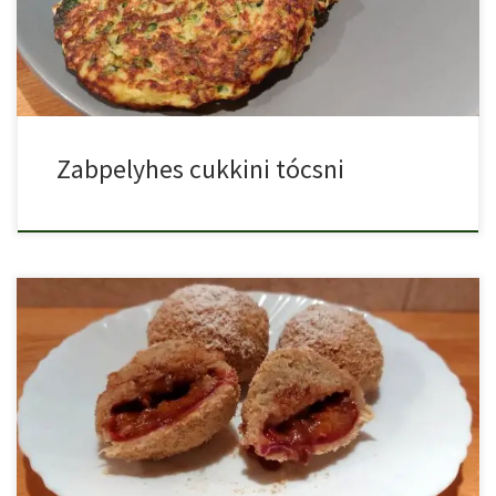
Zabpelyhes cukkini tócsni
A szilvásgombóc egy népszerű magyar desszert, aminek az alapja
a […]