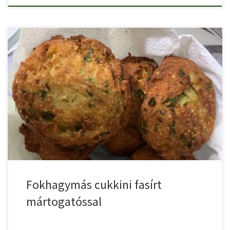
Finom, ropogós, fokhagymás cukkini fasírt kétféle mártogatóssal.
Fokhagymás cukkini fasírt […]
Fokhagymás cukkini fasírt
mártogatóssal