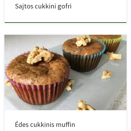
Sajtos cukkini gofri
A cukkini egy sokoldalúan felhasználható alapanyag, még
süteményt is lehet […]
Édes cukkinis muffin