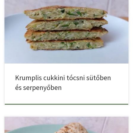
A tócsni, lapcsánka egyszerű, és népszerű étel, amit többféle
alapanyagból […]
Krumplis cukkini tócsni sütőben
és serpenyőben