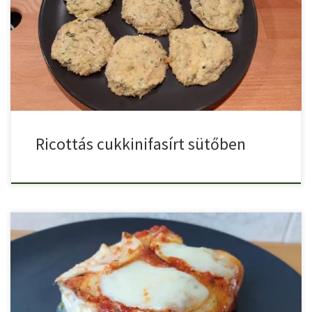
Egy finom, vega, húsmentes, diétás recept a ricottás cukkinifasírt
sütőben. […]
Ricottás cukkinifasírt sütőben
Ricottával töltött cukkini palacsinta csőben sütve egy vega,
húsmentes, nagyon […]