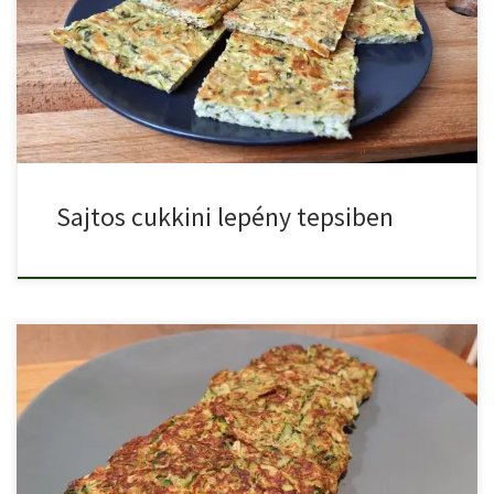
Sajtos cukkini lepény tepsiben egy finom cukkinis étel, ha szereted
[…]
Sajtos cukkini lepény tepsiben
Cukkini tócsninak számos változata létezik. A zabpelyhes cukkini
tócsni egy […]