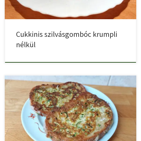
Cukkinis szilvásgombóc krumpli
nélkül
A hagyományos bundáskenyér is nagyon finom, de vihetünk bele
egy […]