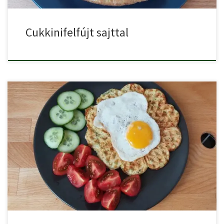
Cukkinifelfújt sajttal
Gorfiról elsőre talán mindenkinek a nutellás banános jut eszébe,
pedig […]