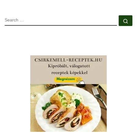
SEARCH
Se