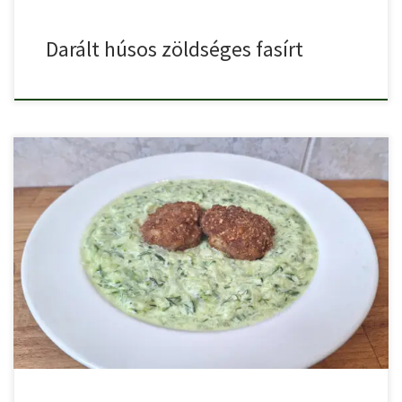
Darált húsos zöldséges fasírt
Az egyszerű cukkini főzelék tejföllel igazi hétköznapi kedvenc,
amit egész […]