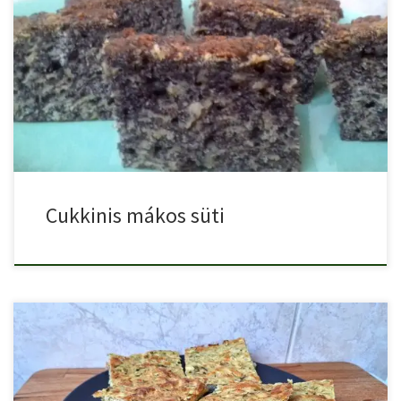
Cukkinis mákos süti, egy gyorsan elkszíthető kevert sütemény, a
cukkinitől […]
Cukkinis mákos süti