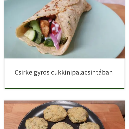
A csirke gyros az egyik legnépszerűbb streetfood, amit akár otthon
[…]
Csirke gyros cukkinipalacsintában