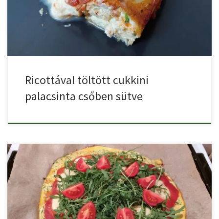
Ricottával töltött cukkini
palacsinta csőben sütve
Az a legjobb a cukkiniben, hogy nagyon sokféle képpen lehet […]