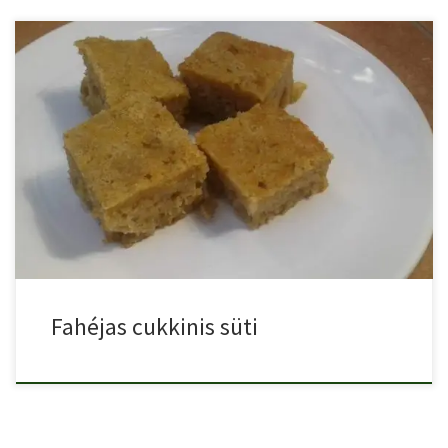
Sütemény sok rosttal és kevesebb kalóriával? Cukkinivel, fahéjjal,
rizsliszttel, készül […]
Fahéjas cukkinis süti