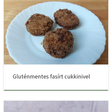
A cukkini rendkívül sokoldalúan felhasználható, akár még a zsemle
kiváltására […]
Gluténmentes fasírt cukkinivel