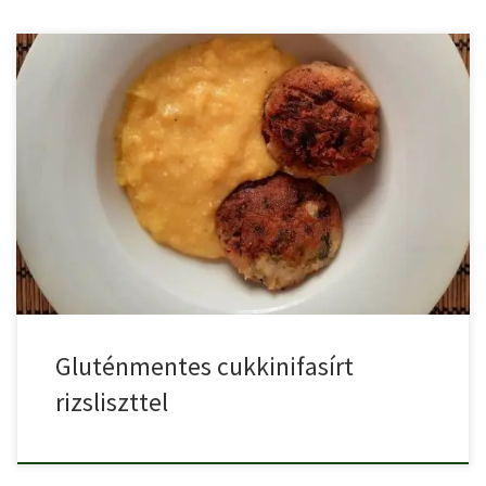
A cukkinifasírt az egyik legnépszerűbb cukkinis étel, főételként,
feltétként, köretként […]
Gluténmentes cukkinifasírt
rizsliszttel