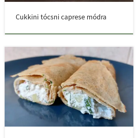
Cukkini tócsni caprese módra
A kapros túrós palacsinta sokak kedvence, a kaportól igazán
egyedi […]