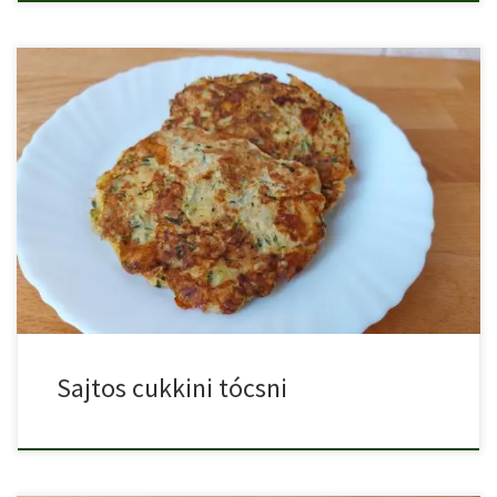
Sajtos cukkini tócsni. A lapcsánkának rengeteg változata létezik,
ennek a […]
Sajtos cukkini tócsni