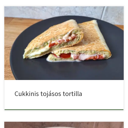
Cukkinis tojásos tortilla egy különleges recept, ráérős reggeli vagy
vacsora. […]
Cukkinis tojásos tortilla