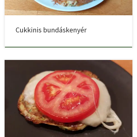
Cukkinis bundáskenyér
A caprese csirkemell, ami egy nagyon népszerű étel, adta az […]