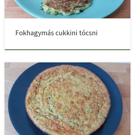
Fokhagymás cukkini tócsni
Cukkinifelfújt sajttal, egy húsmentes cukkinis étel. Ez egy
alaprecept, amit […]