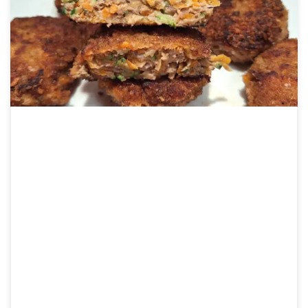
A darált húsos zöldséges fasírt recept remek választás, ha a […]