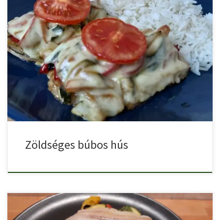
Zöldséges búbos hús cukkinivel, paprikával, répával és olvadó
sajttal a […]
Zöldséges búbos hús