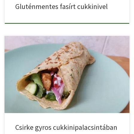
Gluténmentes fasírt cukkinivel
A csirke gyros az egyik legnépszerűbb streetfood, amit akár otthon
[…]
Csirke gyros cukkinipalacsintában