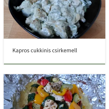
Tejszínes kapros cukkinis csirkemell ragu, villámgyorsan elkészül,
és különleges ebédet […]
Kapros cukkinis csirkemell
Cukkinis csirkemell alufóliában sütve. Gyorsan elkészül, finom, és
diétázók is […]