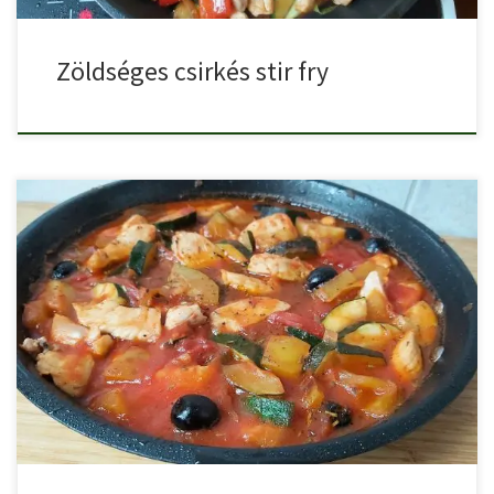
Zöldséges csirkés stir fry
A provence-e csirkemell (ejtsd provanszi) egy igazán mediterrán
hangulatú paradicsomos […]