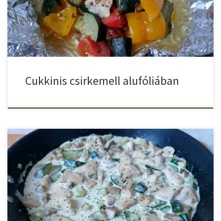
Cukkinis csirkemell alufóliában
Tejszínes cukkinis csirkemell gombával krémes, mediterrán ízvilágú
ragu. Hozzávalók: 1 […]