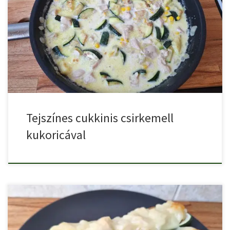
Kapros tejszínes cukkinis csirkemell kukoricával krémes, isteni
finom szaftos étel, […]
Tejszínes cukkinis csirkemell
kukoricával