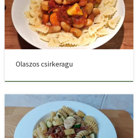
Az olaszos csirkemell ragu ötletét a minestrone leves adta,
hasonló […]
Olaszos csirkeragu
Tejszínes cukkinis csirkés tészta aszalt paradicsommal egy finom,
laktató, gyorsan […]