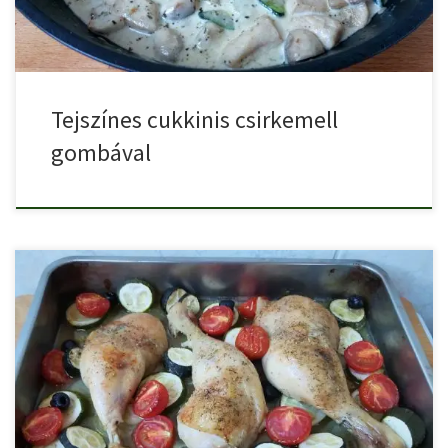
Tejszínes cukkinis csirkemell
gombával
A cukkinis csirkecomb egy mediterrán ízvilágú könnyű nyári étel.
Kevés […]