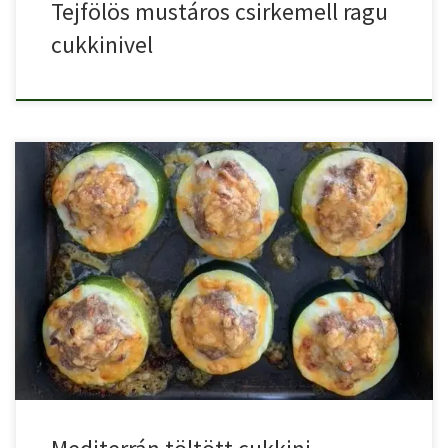
Tejfölös mustáros csirkemell ragu
cukkinivel
Mediterrán töltött cukkini darált hússal, feta sajttal, mediterrán
fűszerekkel. Mediterrán […]