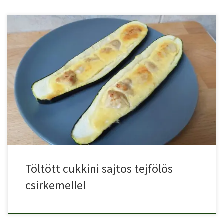
Nagyon szeretjük a sajtos tejfölös csirkemellet, és jött az ötlet, […]
Töltött cukkini sajtos tejfölös
csirkemellel