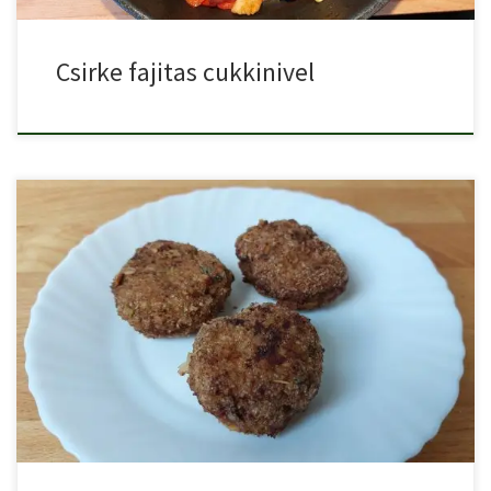
Csirke fajitas cukkinivel
A cukkini rendkívül sokoldalúan felhasználható, akár még a zsemle
kiváltására […]