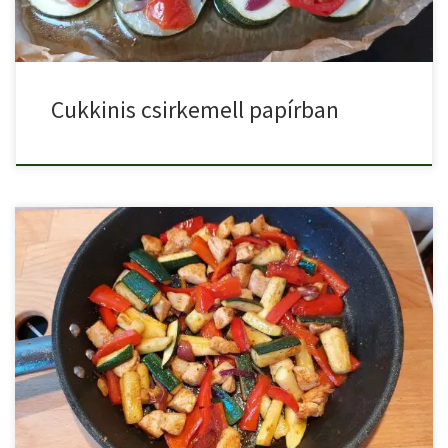
Cukkinis csirkemell papírban
A csirke fajitas az egyik legnépszerűbb mexikói étel, ami
eredetileg […]