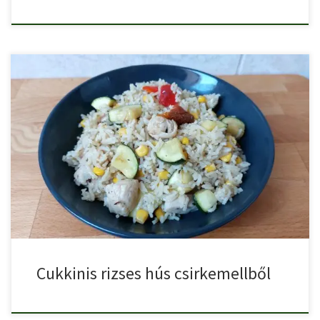
Finom cukkinis rizses hús csirkemellből, a nyár kedvenc
alapanyagaival, cukkinivel, […]
Cukkinis rizses hús csirkemellből