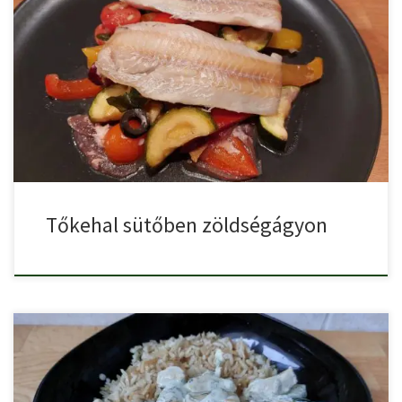
A tőkehal sütőben zöldségágyon egy könnyed, mediterrán
ízvilágú, diétás fogás, […]
Tőkehal sütőben zöldségágyon