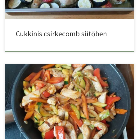
Cukkinis csirkecomb sütőben
Zöldséges csirkés stir fry, egy finom, gyorsan elkészíthető,
látványos fogás. […]