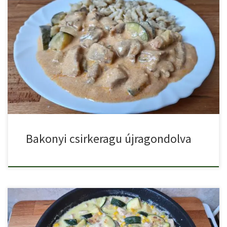
Bakonyi csirkeragu az egyik kedvenc magyaros ételem. Eredetileg
gombával készül, […]
Bakonyi csirkeragu újragondolva