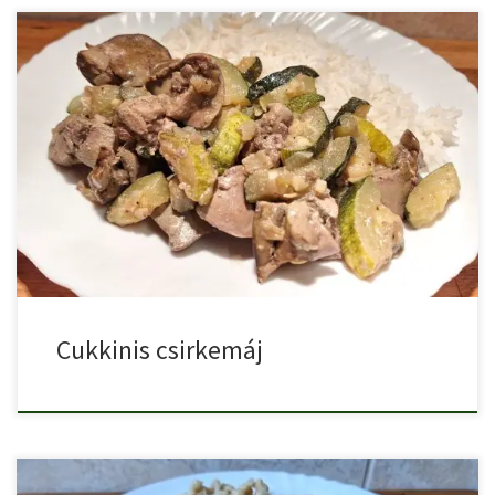
Ha szereted a gyorsan elkészíthető, ízletes és tápláló ételeket,
akkor […]
Cukkinis csirkemáj