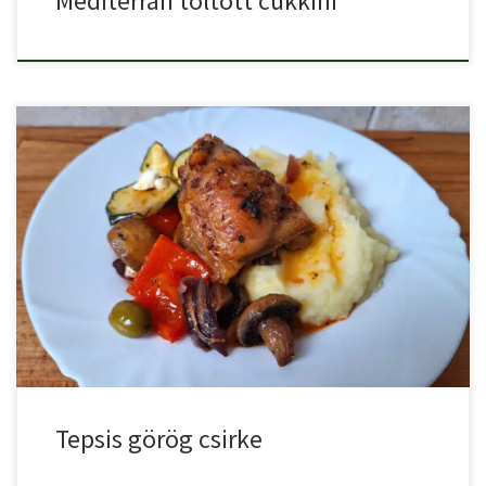
Mediterrán töltött cukkini
Tepsis görög csirke egy ízletes könnyen elkészíthető recept, ahol a
[…]
Tepsis görög csirke