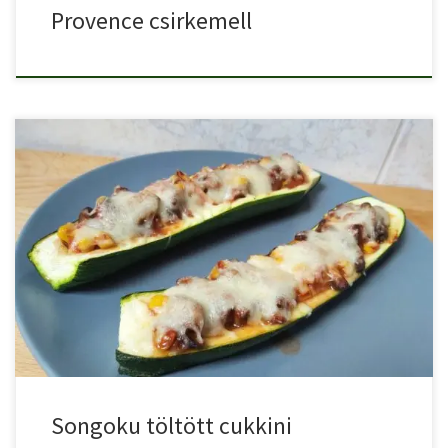
Provence csirkemell
A songoku pizza, azaz a sonkáns gombás kukoricás pizza az […]
Songoku töltött cukkini