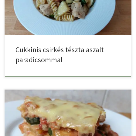
Cukkinis csirkés tészta aszalt
paradicsommal
Bár az eredeti muszakához padlizsánt használnak, cukkinivel is el
lehet […]