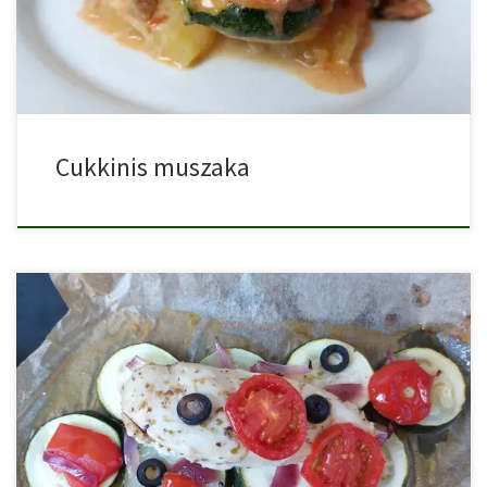
Cukkinis muszaka
Cukkinis csirkmell papírban sütve, finom, különleges, diétás és
egyszerűen elkészíthető […]