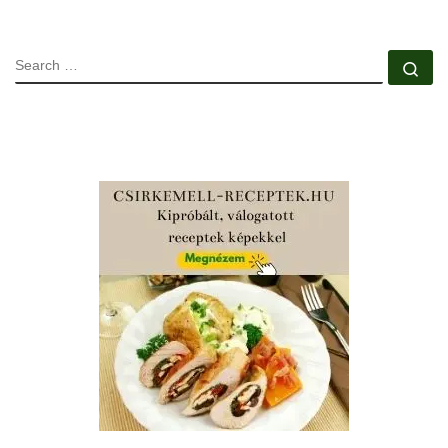
SEARCH
Se