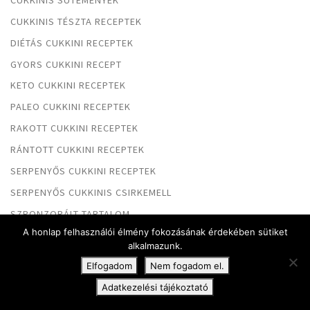
CUKKINIS TÉSZTA RECEPTEK
DIÉTÁS CUKKINI RECEPTEK
GYORS CUKKINI RECEPT
KETO CUKKINI RECEPTEK
PALEO CUKKINI RECEPTEK
RAKOTT CUKKINI RECEPTEK
RÁNTOTT CUKKINI RECEPTEK
SERPENYŐS CUKKINI RECEPTEK
SERPENYŐS CUKKINIS CSIRKEMELL
SZPONZORÁLT TARTALOM
A honlap felhasználói élmény fokozásának érdekében sütiket
TEPSIS CUKKINI RECEPTEK
alkalmazunk.
TÖLTÖTT CUKKINI RECEPTEK
Elfogadom
Nem fogadom el.
VEGÁN CUKKINI RECEPTEK
Adatkezelési tájékoztató