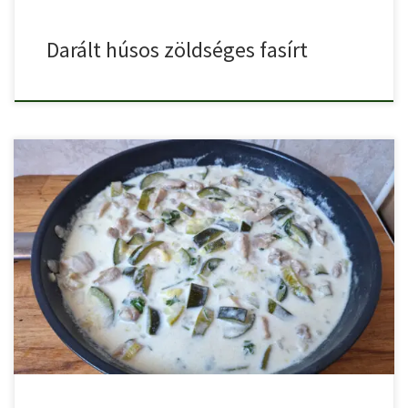
Darált húsos zöldséges fasírt
A tejfölös mustáros csirkemell ragu cukkinivel egyszerre krémes,
fűszeres és […]