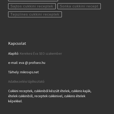
Sajtos cukkini receptek
Sonka cukkini recept
Tejszínes cukkini receptek
Kapcsolat
Alapító:
Kerekesi Éva SEO szakember
e-mail: eva @ profiseo.hu
Tárhely: mikrovps.net
Adatkezelési tájékoztató
Cukkini receptek, cukkiniből készült ételek, cukkinis kaják,
ételek cukkiniből, receptek cukkinivel, cukkinis ételek
képekkel.