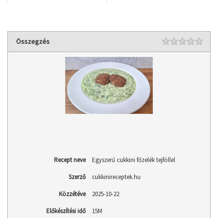
Rating
Összegzés
1 st
2 st
3 st
4 st
5 st
Recept neve
Egyszerű cukkini főzelék tejföllel
Szerző
cukkinireceptek.hu
Közzétéve
2025-10-22
Előkészítési idő
15M