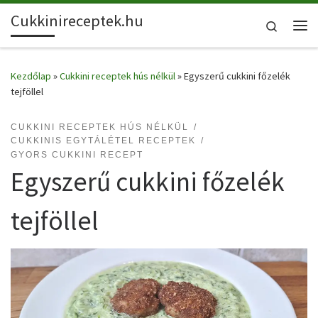
Cukkinireceptek.hu
Skip to content
Search
Me
Kezdőlap
»
Cukkini receptek hús nélkül
»
Egyszerű cukkini főzelék
tejföllel
CUKKINI RECEPTEK HÚS NÉLKÜL
CUKKINIS EGYTÁLÉTEL RECEPTEK
GYORS CUKKINI RECEPT
Egyszerű cukkini főzelék
tejföllel