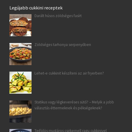
Legújabb cukkini receptek
Darált húsos zöldséges fasírt
Zöldséges tarhonya serpenyőben
Lehet-e cukkinit készíteni az air fryerben?
Statikus vagy légkeveréses sütő? – Melyik a jobb
választás éttermeknek és pékségeknek?
Tejfölös mustáros csirkemell ragu cukkinivel