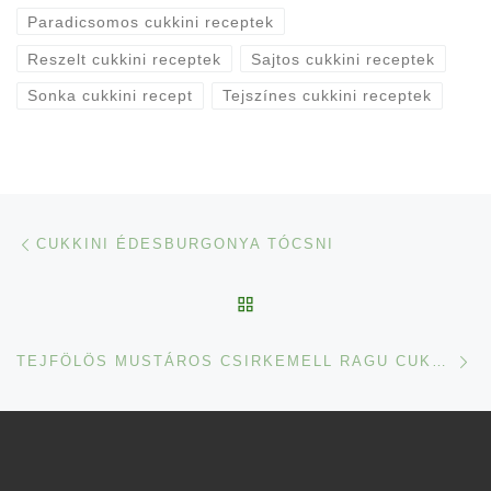
Paradicsomos cukkini receptek
Reszelt cukkini receptek
Sajtos cukkini receptek
Sonka cukkini recept
Tejszínes cukkini receptek
Navigálás a bejegyzések között
Previous post
CUKKINI ÉDESBURGONYA TÓCSNI
BACK TO POST LIST
Ne
TEJFÖLÖS MUSTÁROS CSIRKEMELL RAGU CUKKINIVEL