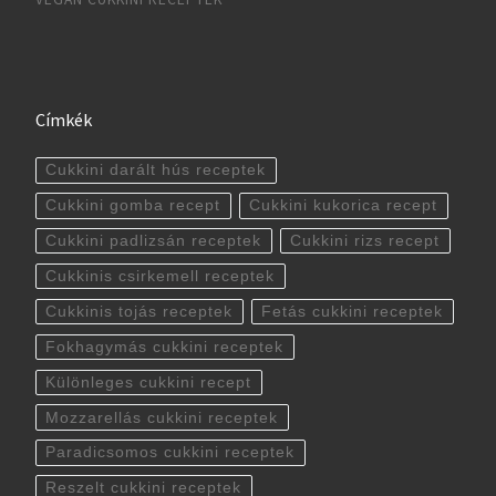
Címkék
Cukkini darált hús receptek
Cukkini gomba recept
Cukkini kukorica recept
Cukkini padlizsán receptek
Cukkini rizs recept
Cukkinis csirkemell receptek
Cukkinis tojás receptek
Fetás cukkini receptek
Fokhagymás cukkini receptek
Különleges cukkini recept
Mozzarellás cukkini receptek
Paradicsomos cukkini receptek
Reszelt cukkini receptek