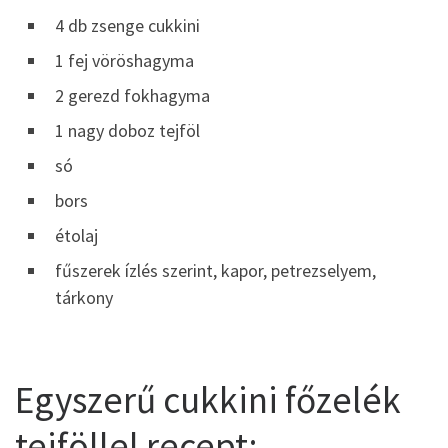
4 db zsenge cukkini
1 fej vöröshagyma
2 gerezd fokhagyma
1 nagy doboz tejföl
só
bors
étolaj
fűszerek ízlés szerint, kapor, petrezselyem,
tárkony
Egyszerű cukkini főzelék
tejföllel recept: