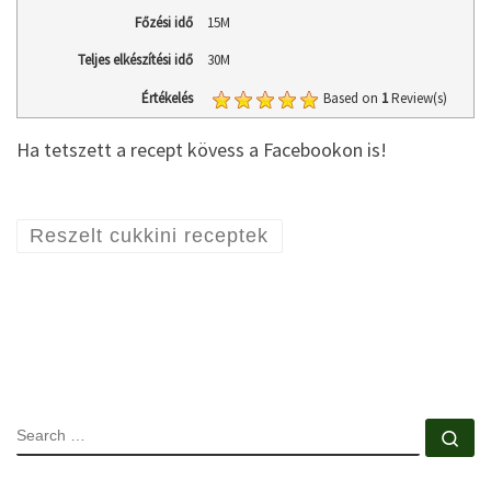
Főzési idő
15M
Teljes elkészítési idő
30M
Értékelés
Based on
1
Review(s)
Ha tetszett a recept kövess a Facebookon is!
Reszelt cukkini receptek
SEARCH
Se