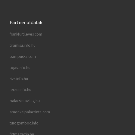
Partner oldalak
frankfurtileves.com
tiramisu.info.hu
pampuska.com
tojas.info.hu
rizs.info.hu
lecso.info.hu
palacsintavilag.hu
amerikaipalacsinta.com
turogomboc.info
fittmagazin.hu