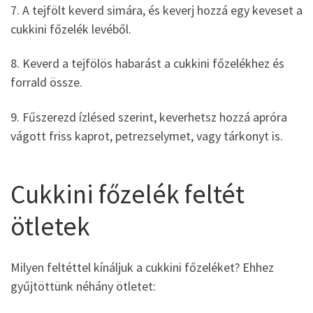
7. A tejfölt keverd simára, és keverj hozzá egy keveset a
cukkini főzelék levéből.
8. Keverd a tejfölös habarást a cukkini főzelékhez és
forrald össze.
9. Fűszerezd ízlésed szerint, keverhetsz hozzá apróra
vágott friss kaprot, petrezselymet, vagy tárkonyt is.
Cukkini főzelék feltét
ötletek
Milyen feltéttel kínáljuk a cukkini főzeléket? Ehhez
gyűjtöttünk néhány ötletet: