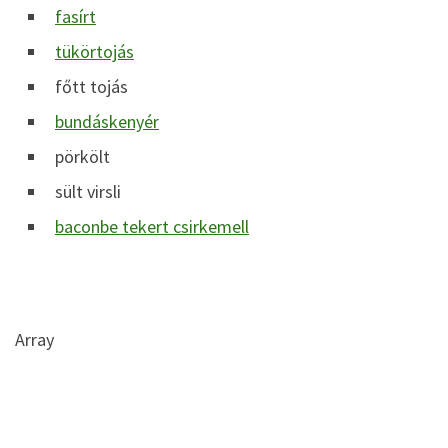
fasírt
tükörtojás
főtt tojás
bundáskenyér
pörkölt
sült virsli
baconbe tekert csirkemell
Array