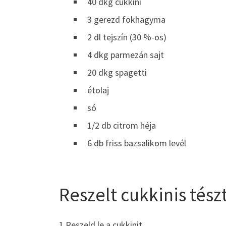
40 dkg cukkini
3 gerezd fokhagyma
2 dl tejszín (30 %-os)
4 dkg parmezán sajt
20 dkg spagetti
étolaj
só
1/2 db citrom héja
6 db friss bazsalikom levél
Reszelt cukkinis tész
1 Reszeld le a cukkinit.