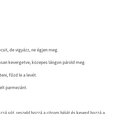
csit, de vigyázz, ne égjen meg.
tosan kevergetve, közepes lángon párold meg.
eni, főzd le a levét.
zelt parmezánt.
zá sót, reszeld hozzá a citrom héját és keverd hozzá a