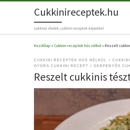
Skip to content
Cukkinireceptek.hu
cukkinis ételek, cukkini receptek képekkel
Kezdőlap
»
Cukkini receptek hús nélkül
»
Reszelt cukkin
CUKKINI RECEPTEK HÚS NÉLKÜL
CUKKIN
GYORS CUKKINI RECEPT
SERPENYŐS CUK
Reszelt cukkinis tész