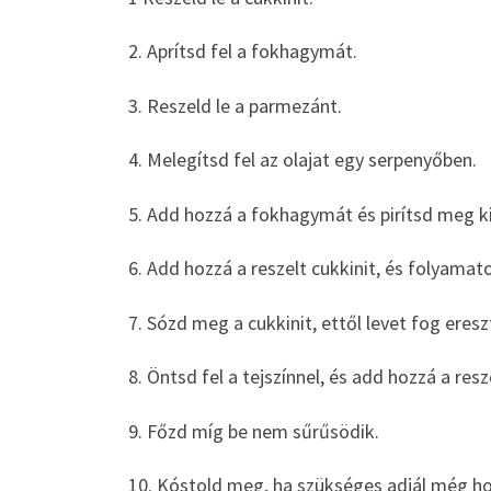
2. Aprítsd fel a fokhagymát.
3. Reszeld le a parmezánt.
4. Melegítsd fel az olajat egy serpenyőben.
5. Add hozzá a fokhagymát és pirítsd meg ki
6. Add hozzá a reszelt cukkinit, és folyama
7. Sózd meg a cukkinit, ettől levet fog ereszt
8. Öntsd fel a tejszínnel, és add hozzá a res
9. Főzd míg be nem sűrűsödik.
10. Kóstold meg, ha szükséges adjál még hoz