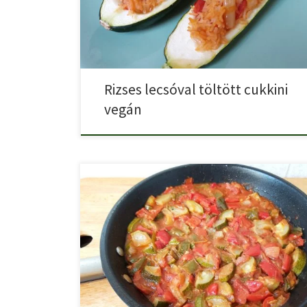
Rizses lecsóval töltött cukkini
vegán
Hogyan készül a spanyol lecsó? Természetesen cukkini
mert a spanyolok […]