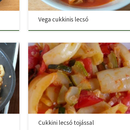
Vega cukkinis lecsó
 […]
A cukkini lecsó tökéletes nyári étel, könnyed és finom, a [
Cukkini lecsó tojással