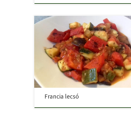
A francia lecsó (Ratatouille) egy igazi nyári egytálétel s
zöldséggel, […]
Francia lecsó