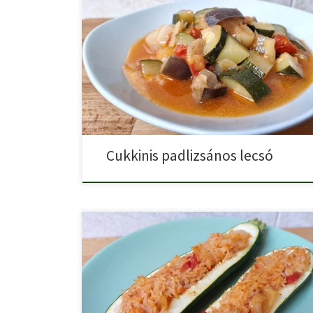
Vegán cukkinis padlizsános lecsó magyarosan. A medit
lecsók gyakori hozzávalója […]
Cukkinis padlizsános lecsó
Ha összepárosítjuk a nyár két sláger ételét, a lecsót és