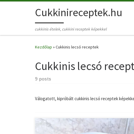
Skip to content
Cukkinireceptek.hu
cukkinis ételek, cukkini receptek képekkel
Kezdőlap
»
Cukkinis lecsó receptek
Cukkinis lecsó recep
9 posts
Válogatott, kipróbált cukkinis lecsó receptek képekke