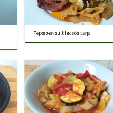
Tepsiben sült lecsós tarja
vel,
Vega cukkinis lecsó egy könnyed, mégis laktató nyári
egytálétel. Vega […]