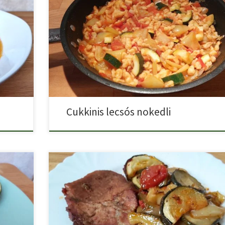
errán
Cukkinis lecsós nokedli egy finom, szaftos húsmentes
egytálétel. Hozzávalók: 1 […]
Cukkinis lecsós nokedli
Tepsiben sült lecsós tarja finom, szaftos fogás, és kevés
 […]
munkával […]