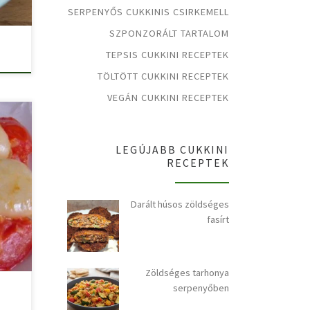
SERPENYŐS CUKKINIS CSIRKEMELL
SZPONZORÁLT TARTALOM
TEPSIS CUKKINI RECEPTEK
TÖLTÖTT CUKKINI RECEPTEK
VEGÁN CUKKINI RECEPTEK
LEGÚJABB CUKKINI
RECEPTEK
…]
Darált húsos zöldséges
fasírt
Zöldséges tarhonya
serpenyőben