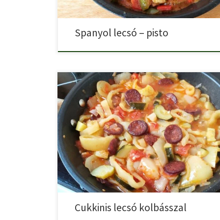
Spanyol lecsó – pisto
Ha egy finom, nyári ízletes fogást keresel, próbáld ki a
Cukkinis lecsó kolbásszal