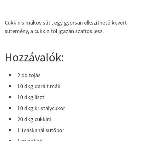
Cukkinis mákos süti, egy gyorsan elkszíthető kevert
sütemény, a cukkinitől igazán szaftos lesz.
Hozzávalók:
2 db tojás
10 dkg darált mák
10 dkg liszt
10 dkg kristálycukor
20 dkg cukkini
1 teáskanál sütőpor