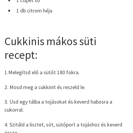
1 csipet só
1 db citrom héja
Cukkinis mákos süti
recept:
1.Melegítsd elő a sütőt 180 fokra.
2. Mosd meg a cukkinit és reszeld le.
3. Üsd egy tálba a tojásokat és keverd habosra a
cukorral.
4. Szitáld a lisztet, sót, sütőport a tojáshoz és keverd
össze.