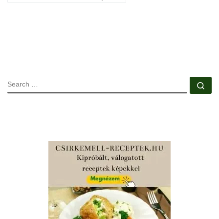
SEARCH
Se