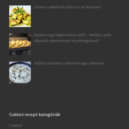
Lehet-e cukkinit készíteni az air fryerben?
Statikus vagy légkeveréses sütő? – Melyik a jobb
választás éttermeknek és pékségeknek?
Tejfölös mustáros csirkemell ragu cukkinivel
Cukkini recept kategóriák
CIKKEK