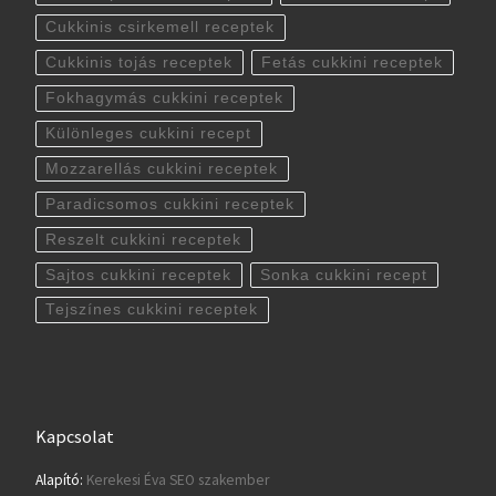
Cukkinis csirkemell receptek
Cukkinis tojás receptek
Fetás cukkini receptek
Fokhagymás cukkini receptek
Különleges cukkini recept
Mozzarellás cukkini receptek
Paradicsomos cukkini receptek
Reszelt cukkini receptek
Sajtos cukkini receptek
Sonka cukkini recept
Tejszínes cukkini receptek
Kapcsolat
Alapító:
Kerekesi Éva SEO szakember