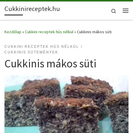
Cukkinireceptek.hu
Skip to content
Search
Me
Kezdőlap
»
Cukkini receptek hús nélkül
»
Cukkinis mákos süti
CUKKINI RECEPTEK HÚS NÉLKÜL
CUKKINIS SÜTEMÉNYEK
Cukkinis mákos süti