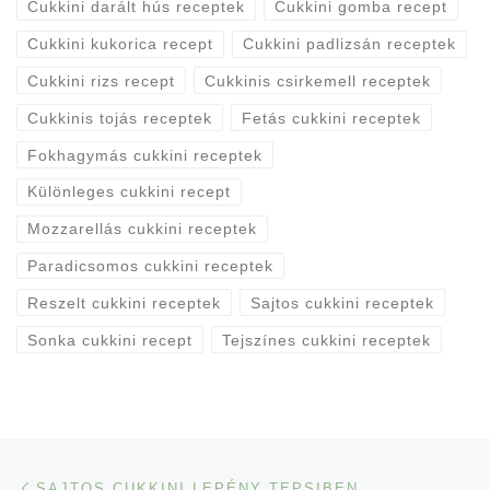
Cukkini darált hús receptek
Cukkini gomba recept
Cukkini kukorica recept
Cukkini padlizsán receptek
Cukkini rizs recept
Cukkinis csirkemell receptek
Cukkinis tojás receptek
Fetás cukkini receptek
Fokhagymás cukkini receptek
Különleges cukkini recept
Mozzarellás cukkini receptek
Paradicsomos cukkini receptek
Reszelt cukkini receptek
Sajtos cukkini receptek
Sonka cukkini recept
Tejszínes cukkini receptek
Navigálás a bejegyzések között
Previous post
SAJTOS CUKKINI LEPÉNY TEPSIBEN