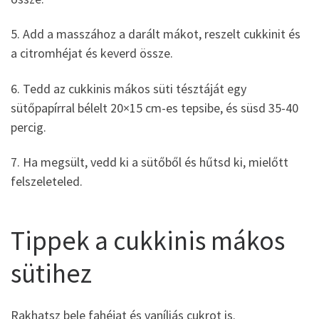
5. Add a masszához a darált mákot, reszelt cukkinit és
a citromhéjat és keverd össze.
6. Tedd az cukkinis mákos süti tésztáját egy
sütőpapírral bélelt 20×15 cm-es tepsibe, és süsd 35-40
percig.
7. Ha megsült, vedd ki a sütőből és hűtsd ki, mielőtt
felszeleteled.
Tippek a cukkinis mákos
sütihez
Rakhatsz bele fahéjat és vaníliás cukrot is.