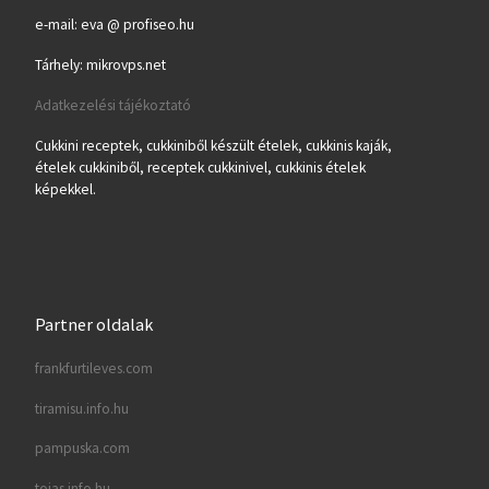
e-mail: eva @ profiseo.hu
Tárhely: mikrovps.net
Adatkezelési tájékoztató
Cukkini receptek, cukkiniből készült ételek, cukkinis kaják,
ételek cukkiniből, receptek cukkinivel, cukkinis ételek
képekkel.
Partner oldalak
frankfurtileves.com
tiramisu.info.hu
pampuska.com
tojas.info.hu