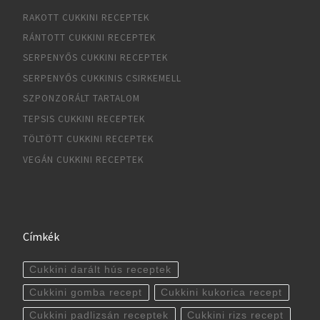
RAKOTT CUKKINI RECEPTEK
RÁNTOTT CUKKINI RECEPTEK
SERPENYŐS CUKKINI RECEPTEK
SERPENYŐS CUKKINIS CSIRKEMELL
SZPONZORÁLT TARTALOM
TEPSIS CUKKINI RECEPTEK
TÖLTÖTT CUKKINI RECEPTEK
VEGÁN CUKKINI RECEPTEK
Címkék
Cukkini darált hús receptek
Cukkini gomba recept
Cukkini kukorica recept
Cukkini padlizsán receptek
Cukkini rizs recept