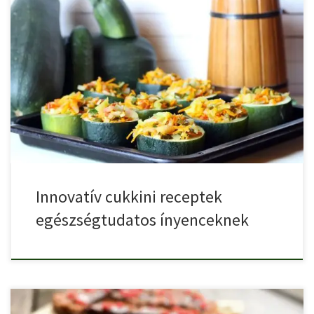
Az egészségtudatos táplálkozás napjainkban egyre nagyobb
figyelmet kap, hiszen egyre […]
Innovatív cukkini receptek
egészségtudatos ínyenceknek