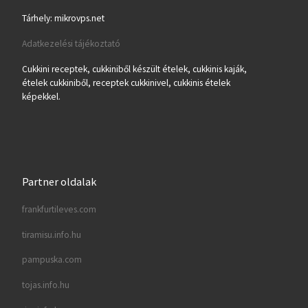
Tárhely: mikrovps.net
Adatkezelési tájékoztató
Cukkini receptek, cukkiniből készült ételek, cukkinis kaják,
ételek cukkiniből, receptek cukkinivel, cukkinis ételek
képekkel.
Partner oldalak
frankfurtileves.com
tiramisu.info.hu
pampuska.com
tojas.info.hu