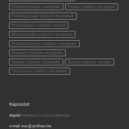
Cukkinis tojás receptek
Fetás cukkini receptek
Fokhagymás cukkini receptek
Különleges cukkini recept
Mozzarellás cukkini receptek
Paradicsomos cukkini receptek
Reszelt cukkini receptek
Sajtos cukkini receptek
Sonka cukkini recept
Tejszínes cukkini receptek
Kapcsolat
Alapító:
Kerekesi Éva SEO szakember
e-mail: eva @ profiseo.hu