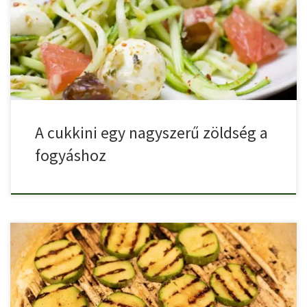
A cukkini az egyik legegészségesebb zöldség. Nyáron a kertek
tele […]
A cukkini egy nagyszerű zöldség a
fogyáshoz
A cukkinit néhány évtizeddel ezelőtt sokan gyanakodva