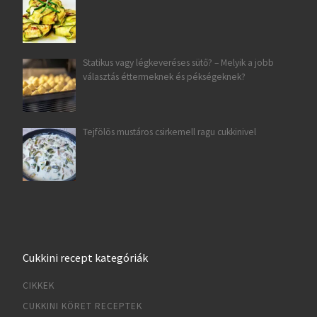
Statikus vagy légkeveréses sütő? – Melyik a jobb
választás éttermeknek és pékségeknek?
Tejfölös mustáros csirkemell ragu cukkinivel
Cukkini recept kategóriák
CIKKEK
CUKKINI KÖRET RECEPTEK