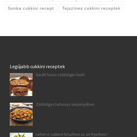
Sonka cukkini recept
Tejszínes cukkini receptek
Legújabb cukkini receptek
Darált húsos zöldséges fasírt
Zöldséges tarhonya serpenyőben
Lehet-e cukkinit készíteni az air fryerben?