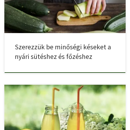
Szerezzük be minőségi késeket a
nyári sütéshez és főzéshez
Nincs finomabb a házi készítésű bodzaszörpnél! Ha magunk
készítjük, pontosan […]