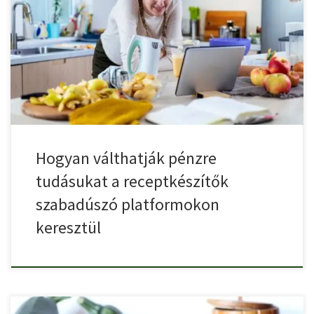
Az elmúlt évtizedben a gasztronómia világa látványos átalakuláson
ment keresztül. […]
Hogyan válthatják pénzre
tudásukat a receptkészítők
szabadúszó platformokon
keresztül