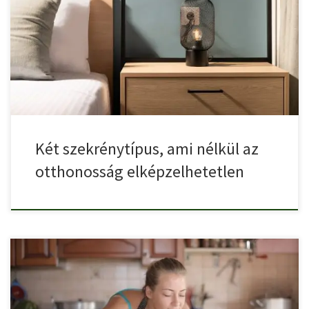
A hálószoba berendezésekor a praktikum és az esztétikum
egyensúlyának megteremtése […]
Két szekrénytípus, ami nélkül az
otthonosság elképzelhetetlen