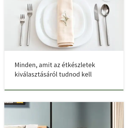
A gyakran vendégeket fogadók tudják, hogy a megfelelő tálalás
bizony […]
Minden, amit az étkészletek
kiválasztásáról tudnod kell