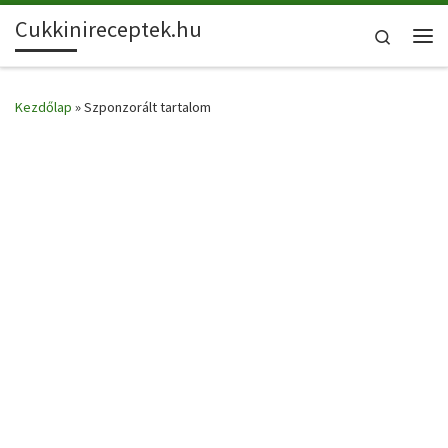
Cukkinireceptek.hu
Skip to content
Search
Me
Kezdőlap
»
Szponzorált tartalom