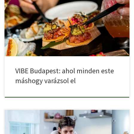
Budapest tele van menő helyekkel, de kevés van, ami valóban
[…]
VIBE Budapest: ahol minden este
máshogy varázsol el