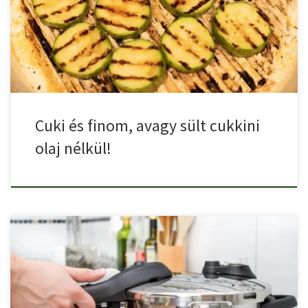
méregették. Mi is […]
Cuki és finom, avagy sült cukkini
olaj nélkül!
A kukta az a konyha eszköz, ami sokak számára egy […]