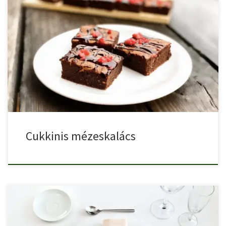
Ez a mézeskalács egy titkos összetevőt tartalmaz – a cukkinit! […]
Cukkinis mézeskalács