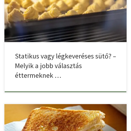
A professzionális konyhák egyik legfontosabb beruházása a
megfelelő sütő kiválasztása. […]
Statikus vagy légkeveréses sütő? –
Melyik a jobb választás
éttermeknek …