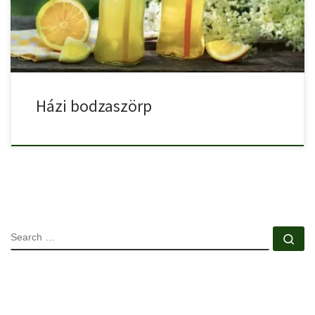
Házi bodzaszörp
SEARCH
Se