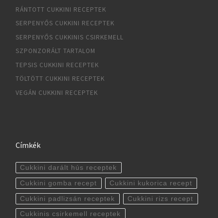
RÁNTOTT CUKKINI RECEPTEK
SERPENYŐS CUKKINI RECEPTEK
SERPENYŐS CUKKINIS CSIRKEMELL
SZPONZORÁLT TARTALOM
TEPSIS CUKKINI RECEPTEK
TÖLTÖTT CUKKINI RECEPTEK
VEGÁN CUKKINI RECEPTEK
Címkék
Cukkini darált hús receptek
Cukkini gomba recept
Cukkini kukorica recept
Cukkini padlizsán receptek
Cukkini rizs recept
Cukkinis csirkemell receptek