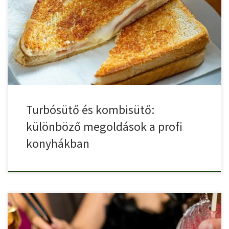
Egy étterem sikerét nemcsak a menü és a személyzet, hanem […]
Turbósütő és kombisütő:
különböző megoldások a profi
konyhákban