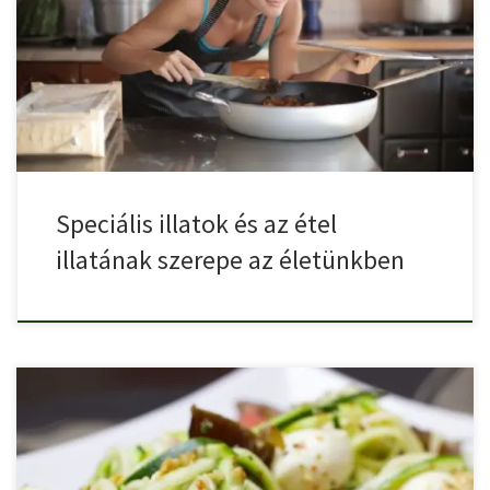
A funkcionális illatanyagok nem csak arról szólnak, hogy jó illatunk
[…]
Speciális illatok és az étel
illatának szerepe az életünkben