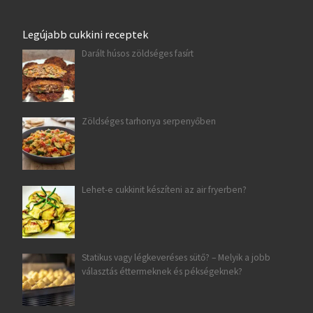
Legújabb cukkini receptek
Darált húsos zöldséges fasírt
Zöldséges tarhonya serpenyőben
Lehet-e cukkinit készíteni az air fryerben?
Statikus vagy légkeveréses sütő? – Melyik a jobb
választás éttermeknek és pékségeknek?