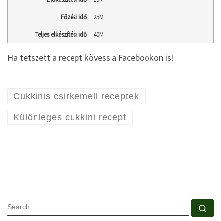
Főzési idő
25M
Teljes elkészítési idő
40M
Ha tetszett a recept kövess a Facebookon is!
Cukkinis csirkemell receptek
Különleges cukkini recept
SEARCH
Se