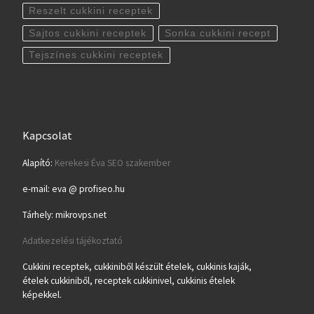
Reszelt cukkini receptek
Sajtos cukkini receptek
Sonka cukkini recept
Tejszínes cukkini receptek
Kapcsolat
Alapító:
Kerekesi Éva SEO szakember
e-mail: eva @ profiseo.hu
Tárhely: mikrovps.net
Adatkezelési tájékoztató
Cukkini receptek, cukkiniből készült ételek, cukkinis kaják,
ételek cukkiniből, receptek cukkinivel, cukkinis ételek
képekkel.