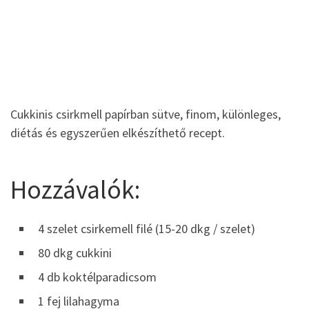
Cukkinis csirkmell papírban sütve, finom, különleges,
diétás és egyszerűen elkészíthető recept.
Hozzávalók:
4 szelet csirkemell filé (15-20 dkg / szelet)
80 dkg cukkini
4 db koktélparadicsom
1 fej lilahagyma