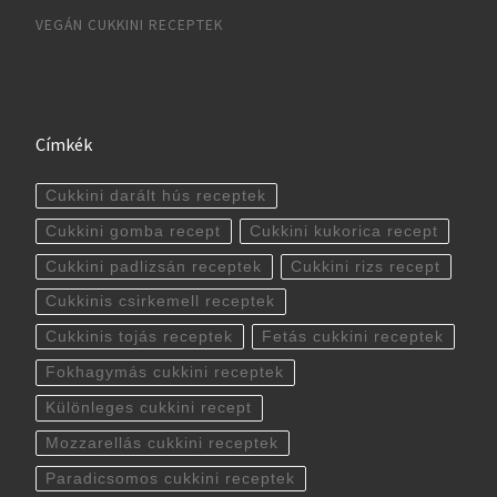
VEGÁN CUKKINI RECEPTEK
Címkék
Cukkini darált hús receptek
Cukkini gomba recept
Cukkini kukorica recept
Cukkini padlizsán receptek
Cukkini rizs recept
Cukkinis csirkemell receptek
Cukkinis tojás receptek
Fetás cukkini receptek
Fokhagymás cukkini receptek
Különleges cukkini recept
Mozzarellás cukkini receptek
Paradicsomos cukkini receptek