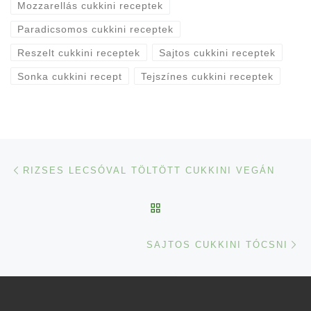
Mozzarellás cukkini receptek
Paradicsomos cukkini receptek
Reszelt cukkini receptek
Sajtos cukkini receptek
Sonka cukkini recept
Tejszínes cukkini receptek
Navigálás a bejegyzések között
Previous post
RIZSES LECSÓVAL TÖLTÖTT CUKKINI VEGÁN
BACK TO POST LIST
Ne
SAJTOS CUKKINI TÓCSNI