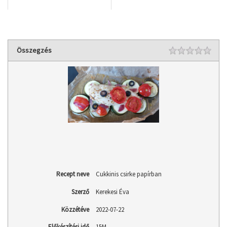
Rating
Összegzés
1 st
2 st
3 st
4 st
5 st
Recept neve
Cukkinis csirke papírban
Szerző
Kerekesi Éva
Közzétéve
2022-07-22
Előkészítési idő
15M