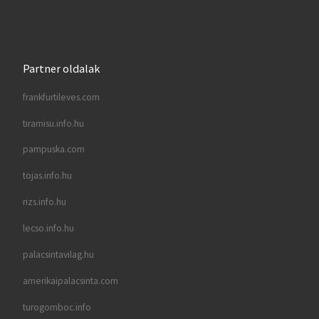
Partner oldalak
frankfurtileves.com
tiramisu.info.hu
pampuska.com
tojas.info.hu
rizs.info.hu
lecso.info.hu
palacsintavilag.hu
amerikaipalacsinta.com
turogomboc.info