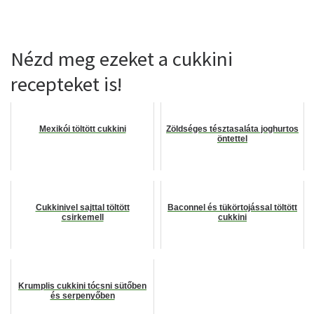
Nézd meg ezeket a cukkini
recepteket is!
Mexikói töltött cukkini
Zöldséges tésztasaláta joghurtos
öntettel
Cukkinivel sajttal töltött
Baconnel és tükörtojással töltött
csirkemell
cukkini
Krumplis cukkini tócsni sütőben
és serpenyőben