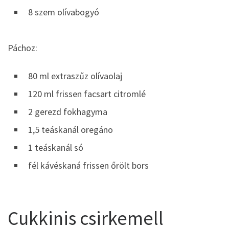
8 szem olívabogyó
Páchoz:
80 ml extraszűz olívaolaj
120 ml frissen facsart citromlé
2 gerezd fokhagyma
1,5 teáskanál oregáno
1 teáskanál só
fél kávéskaná frissen őrölt bors
Cukkinis csirkemell