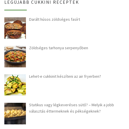
LEGÚJABB CUKKINI RECEPTEK
Darált húsos zöldséges fasírt
Zöldséges tarhonya serpenyőben
Lehet-e cukkinit készíteni az air fryerben?
Statikus vagy légkeveréses sütő? – Melyik a jobb
választás éttermeknek és pékségeknek?