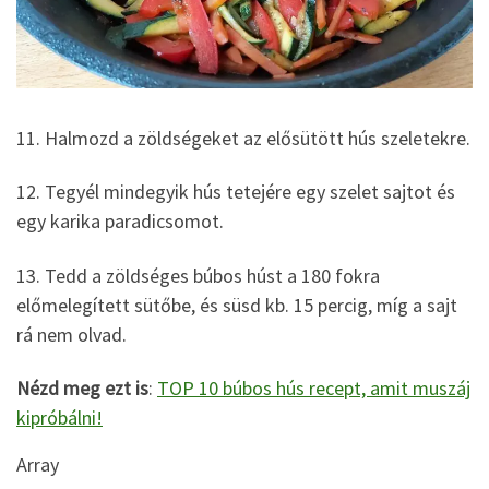
11. Halmozd a zöldségeket az elősütött hús szeletekre.
12. Tegyél mindegyik hús tetejére egy szelet sajtot és
egy karika paradicsomot.
13. Tedd a zöldséges búbos húst a 180 fokra
előmelegített sütőbe, és süsd kb. 15 percig, míg a sajt
rá nem olvad.
Nézd meg ezt is
:
TOP 10 búbos hús recept, amit muszáj
kipróbálni!
Array