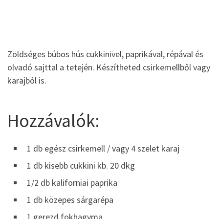
Zöldséges búbos hús cukkinivel, paprikával, répával és
olvadó sajttal a tetején. Készítheted csirkemellből vagy
karajból is.
Hozzávalók:
1 db egész csirkemell / vagy 4 szelet karaj
1 db kisebb cukkini kb. 20 dkg
1/2 db kaliforniai paprika
1 db közepes sárgarépa
1 gerezd fokhagyma