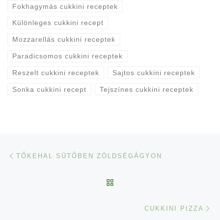
Fokhagymás cukkini receptek
Különleges cukkini recept
Mozzarellás cukkini receptek
Paradicsomos cukkini receptek
Reszelt cukkini receptek
Sajtos cukkini receptek
Sonka cukkini recept
Tejszínes cukkini receptek
Navigálás a bejegyzések között
Previous post
TŐKEHAL SÜTŐBEN ZÖLDSÉGÁGYON
BACK TO POST LIST
Ne
CUKKINI PIZZA