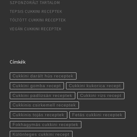
SZPONZORÁLT TARTALOM
TEPSIS CUKKINI RECEPTEK
TÖLTÖTT CUKKINI RECEPTEK
VEGÁN CUKKINI RECEPTEK
Címkék
Cukkini darált hús receptek
Cukkini gomba recept
Cukkini kukorica recept
Cukkini padlizsán receptek
Cukkini rizs recept
Cukkinis csirkemell receptek
Cukkinis tojás receptek
Fetás cukkini receptek
Fokhagymás cukkini receptek
Különleges cukkini recept