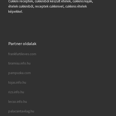
Cukkini receptek, cukkiniből készült ételek, cukkinis kaják,
ételek cukkiniből, receptek cukkinivel, cukkinis ételek
képekkel.
Partner oldalak
frankfurtileves.com
tiramisu.info.hu
pampuska.com
tojas.info.hu
rizs.info.hu
lecso.info.hu
palacsintavilag.hu