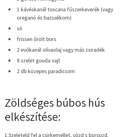
1 kávéskanál toscana fűszerkeverék (vagy
oreganó és bazsalikom)
só
frissen őrölt bors
2 evőkanál olívaolaj vagy más zsiradék
8 szelet gouda sajt
2 db közepes paradicsom
Zöldséges búbos hús
elkészítése:
1.Szeleteld fel a csirkemellet, sózd s borsozd.