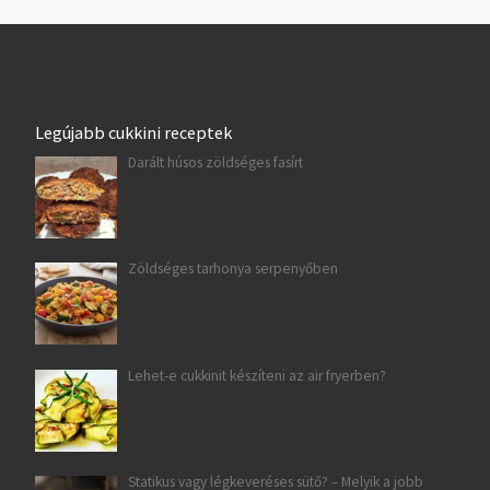
Legújabb cukkini receptek
Darált húsos zöldséges fasírt
Zöldséges tarhonya serpenyőben
Lehet-e cukkinit készíteni az air fryerben?
Statikus vagy légkeveréses sütő? – Melyik a jobb