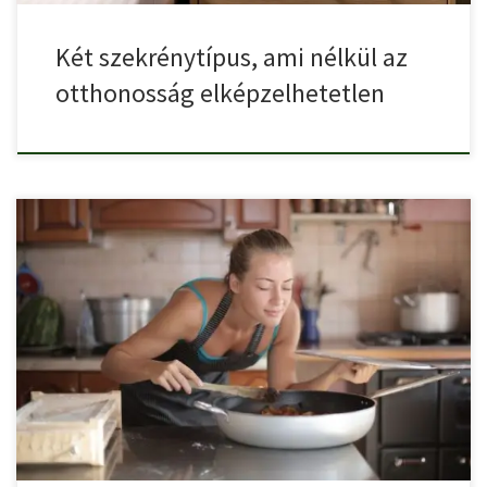
Két szekrénytípus, ami nélkül az
otthonosság elképzelhetetlen
A funkcionális illatanyagok nem csak arról szólnak, hogy jó illatunk
[…]