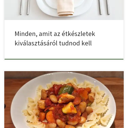
Minden, amit az étkészletek
kiválasztásáról tudnod kell
Az olaszos csirkemell ragu ötletét a minestrone leves adta,
hasonló […]