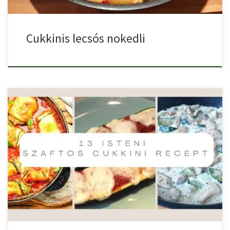
Cukkinis lecsós nokedli
Összeválogattuk a legfinomabb szaftos cukkini receptet.
Paradicsomos, tejszínes, tepsis, húsos […]