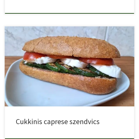
A népszerű caprese salátából akár szendvicset is készíthetünk, ami
finom […]
Cukkinis caprese szendvics