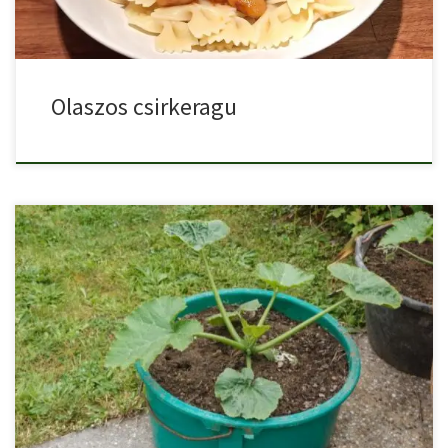
Olaszos csirkeragu
Cukkinit akár otthon a balkonon egy cserépben is nevelhetünk, és
[…]