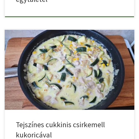
Kapros tejszínes cukkinis csirkemell kukoricával krémes, isteni
finom szaftos étel, […]
Tejszínes cukkinis csirkemell
kukoricával