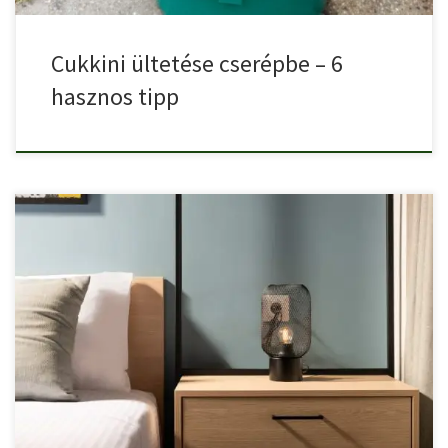
Cukkini ültetése cserépbe – 6
hasznos tipp
A hálószoba berendezésekor a praktikum és az esztétikum
egyensúlyának megteremtése […]