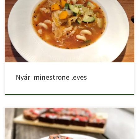
Nyári minestrone leves tésztával egy finom, laktató zöldségleves
mediterrán ízvilággal. […]
Nyári minestrone leves