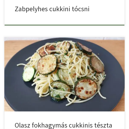
Zabpelyhes cukkini tócsni
Olasz fokhagymás cukkinis tészta, egy egyszerű és gyorsan
elkészíthető, laktató […]
Olasz fokhagymás cukkinis tészta