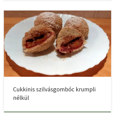
A szilvásgombóc egy népszerű magyar desszert, aminek az alapja
a […]
Cukkinis szilvásgombóc krumpli
nélkül