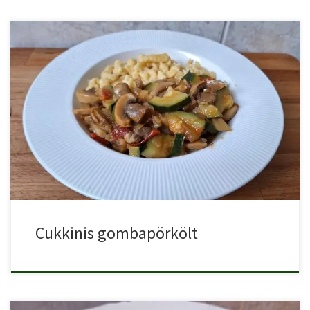
A cukkinis gombapörkölt egy magyaros vega, laktató főétel.
Hozzávalók: 50 […]
Cukkinis gombapörkölt