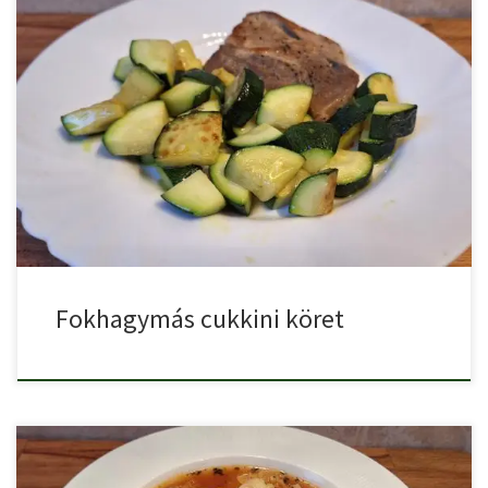
A fokhagymás cukkini köret egy egyszerűen és gyorsan,
serpenyőben elkészíthető […]
Fokhagymás cukkini köret