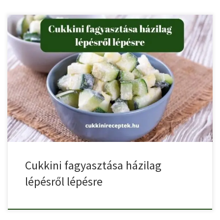
Az egyik legegyszerűbb módja a cukkini tartósításának, ha
lefagyasztjuk. Mire […]
Cukkini fagyasztása házilag
lépésről lépésre