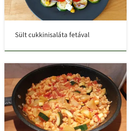
Sült cukkinisaláta fetával
Cukkinis lecsós nokedli egy finom, szaftos húsmentes egytálétel.
Hozzávalók: 1 […]