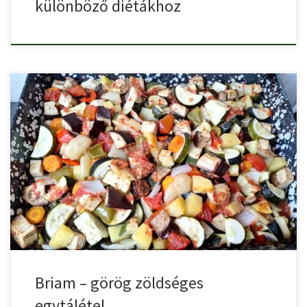
különböző diétákhoz
A briam egy hagyományos görög zöldséges egytáltétel, amelyet
sült zöldségekből […]
Briam – görög zöldséges
egytálétel