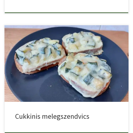
Cukkinis melegszendvics, egy finom vacsora vagy reggeli ötlet
cukkiniből három […]
Cukkinis melegszendvics