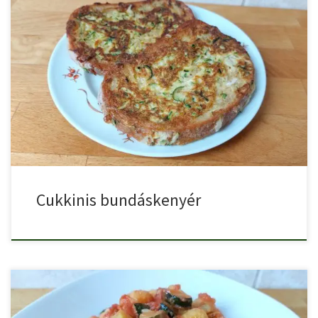
A hagyományos bundáskenyér is nagyon finom, de vihetünk bele
egy […]
Cukkinis bundáskenyér