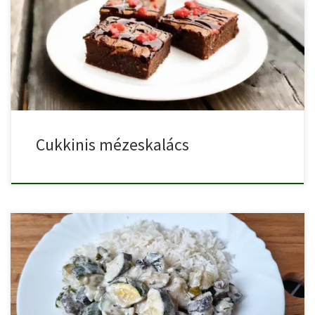
Ez a mézeskalács egy titkos összetevőt tartalmaz – a cukkinit! […]
Cukkinis mézeskalács
Gombás cukkini ragu egy gyorsan elkészíthető finom, szaftos vega
étel.