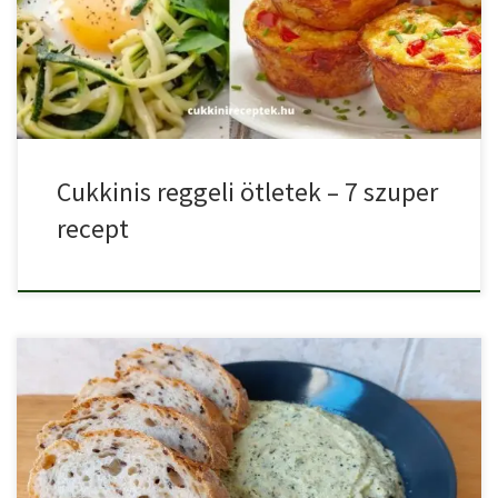
gyakorlatilag bármit készíthetünk […]
Cukkinis reggeli ötletek – 7 szuper
recept
Sajtos cukkinikrém pirítósra egy finom, könnyed cukkinis recept. A
bazsalikomos […]