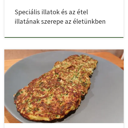
Speciális illatok és az étel
illatának szerepe az életünkben
Cukkini tócsninak számos változata létezik. A zabpelyhes cukkini
tócsni egy […]