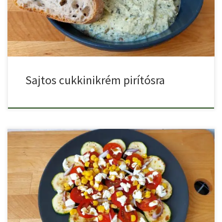
Sajtos cukkinikrém pirítósra
Sült cukkinisaláta fetával, lilahagymával, paradicsommal,
kukoricával. Egy látványos, könnyed saláta, […]