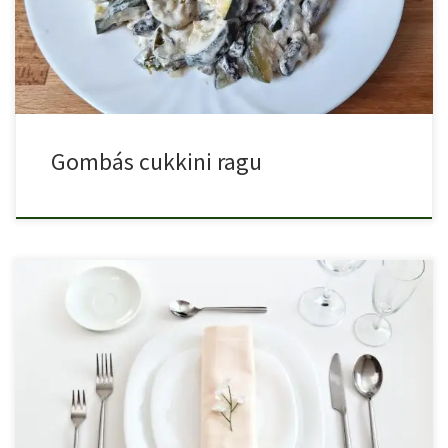
Gombás cukkini ragu
A gyakran vendégeket fogadók tudják, hogy a megfelelő tálalás
bizony […]