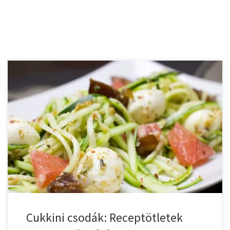
A cukkini, ez a sokoldalú zöldség, nemcsak finom, hanem
rendkívül […]
Cukkini csodák: Receptötletek