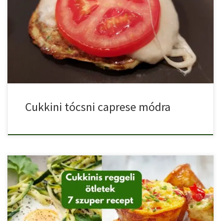
A caprese csirkemell, ami egy nagyon népszerű étel, adta az […]
Cukkini tócsni caprese módra
A cukkini egy nagyon sokoldalúan felhasználható alapanyag,