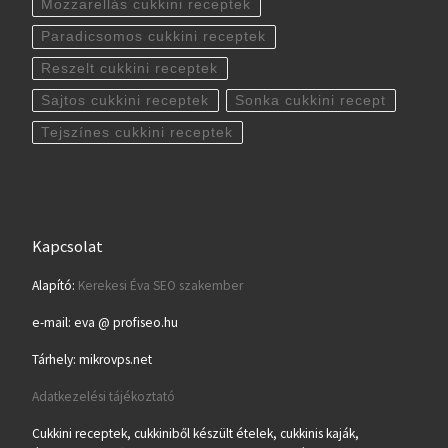
Mozzarellás cukkini receptek
Paradicsomos cukkini receptek
Reszelt cukkini receptek
Sajtos cukkini receptek
Sonka cukkini recept
Tejszínes cukkini receptek
Kapcsolat
Alapító:
Kerekesi Éva SEO szakember
e-mail: eva @ profiseo.hu
Tárhely: mikrovps.net
Adatkezelési tájékoztató
Cukkini receptek, cukkiniből készült ételek, cukkinis kaják,