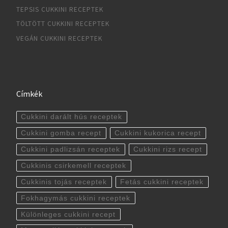
TEPSIS CUKKINI RECEPTEK
TÖLTÖTT CUKKINI RECEPTEK
VEGÁN CUKKINI RECEPTEK
Címkék
Cukkini darált hús receptek
Cukkini gomba recept
Cukkini kukorica recept
Cukkini padlizsán receptek
Cukkini rizs recept
Cukkinis csirkemell receptek
Cukkinis tojás receptek
Fetás cukkini receptek
Fokhagymás cukkini receptek
Különleges cukkini recept