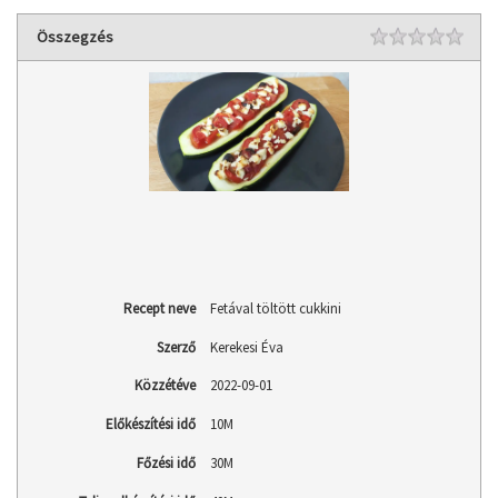
Rating
Összegzés
1 st
2 st
3 st
4 st
5 st
Recept neve
Fetával töltött cukkini
Szerző
Kerekesi Éva
Közzétéve
2022-09-01
Előkészítési idő
10M
Főzési idő
30M