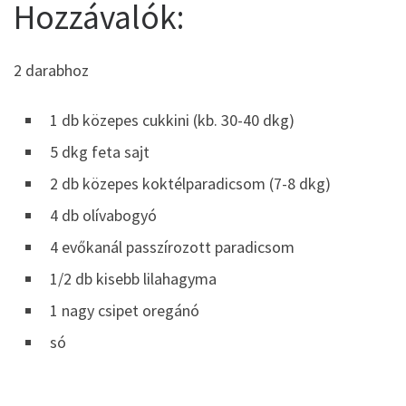
Hozzávalók:
2 darabhoz
1 db közepes cukkini (kb. 30-40 dkg)
5 dkg feta sajt
2 db közepes koktélparadicsom (7-8 dkg)
4 db olívabogyó
4 evőkanál passzírozott paradicsom
1/2 db kisebb lilahagyma
1 nagy csipet oregánó
só