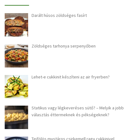
Darált húsos zöldséges fasírt
Zöldséges tarhonya serpenyőben
Lehet-e cukkinit készíteni az air fryerben?
Statikus vagy légkeveréses sütő? – Melyik a jobb
választás éttermeknek és pékségeknek?
Tejfölös mustáros csirkemell ragu cukkinivel