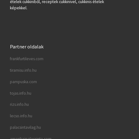
ételek cukkiniből, receptek cukkinivel, cukkinis ételek
képekkel.
Partner oldalak
frankfurtileves.com
tiramisu.info.hu
pampuska.com
tojas.info.hu
rizs.info.hu
lecso.info.hu
palacsintavilag.hu
amerikaipalacsinta.com