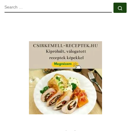
SEARCH
Se