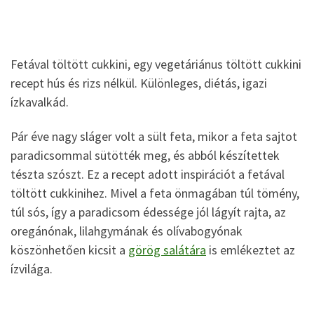
Fetával töltött cukkini, egy vegetáriánus töltött cukkini
recept hús és rizs nélkül. Különleges, diétás, igazi
ízkavalkád.
Pár éve nagy sláger volt a sült feta, mikor a feta sajtot
paradicsommal sütötték meg, és abból készítettek
tészta szószt. Ez a recept adott inspirációt a fetával
töltött cukkinihez. Mivel a feta önmagában túl tömény,
túl sós, így a paradicsom édessége jól lágyít rajta, az
oregánónak, lilahgymának és olívabogyónak
köszönhetően kicsit a
görög salátára
is emlékeztet az
ízvilága.