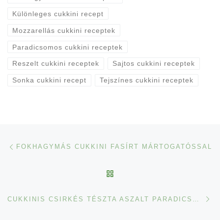
Különleges cukkini recept
Mozzarellás cukkini receptek
Paradicsomos cukkini receptek
Reszelt cukkini receptek
Sajtos cukkini receptek
Sonka cukkini recept
Tejszínes cukkini receptek
Navigálás a bejegyzések között
Previous post
FOKHAGYMÁS CUKKINI FASÍRT MÁRTOGATÓSSAL
BACK TO POST LIST
Ne
CUKKINIS CSIRKÉS TÉSZTA ASZALT PARADICSOMMAL