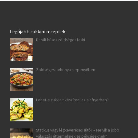
Legújabb cukkini receptek
Darált húsos zöldséges fasírt
Zöldséges tarhonya serpenyőben
Lehet-e cukkinit készíteni az air fryerben?
Statikus vagy légkeveréses sütő? – Melyik a jobb
választás éttermeknek és pékségeknek?