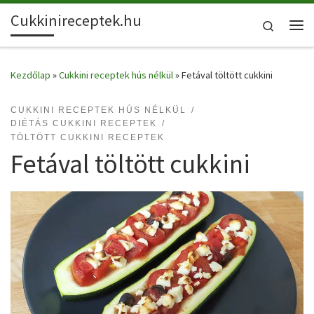
Cukkinireceptek.hu
Skip to content
Search
Me
Kezdőlap
»
Cukkini receptek hús nélkül
»
Fetával töltött cukkini
CUKKINI RECEPTEK HÚS NÉLKÜL
DIÉTÁS CUKKINI RECEPTEK
TÖLTÖTT CUKKINI RECEPTEK
Fetával töltött cukkini