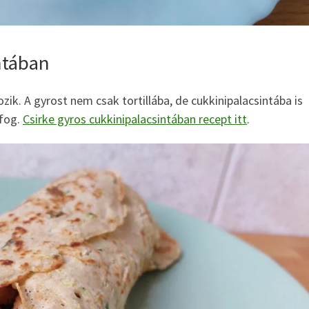
ntában
zik. A gyrost nem csak tortillába, de cukkinipalacsintába is
 fog.
Csirke gyros cukkinipalacsintában recept itt
.