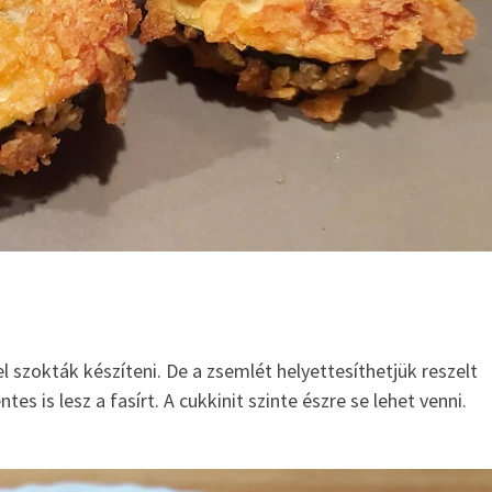
el szokták készíteni. De a zsemlét helyettesíthetjük reszelt
es is lesz a fasírt. A cukkinit szinte észre se lehet venni.