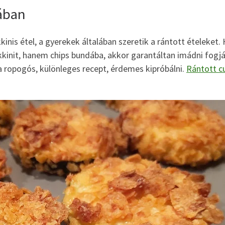
dában
kinis étel, a gyerekek általában szeretik a rántott ételeket.
nit, hanem chips bundába, akkor garantáltan imádni fogj
ra ropogós, különleges recept, érdemes kipróbálni.
Rántott c