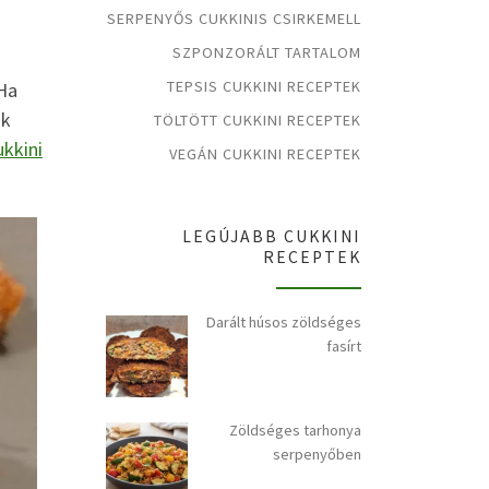
SERPENYŐS CUKKINIS CSIRKEMELL
SZPONZORÁLT TARTALOM
TEPSIS CUKKINI RECEPTEK
 Ha
ák
TÖLTÖTT CUKKINI RECEPTEK
ukkini
VEGÁN CUKKINI RECEPTEK
LEGÚJABB CUKKINI
RECEPTEK
Darált húsos zöldséges
fasírt
Zöldséges tarhonya
serpenyőben