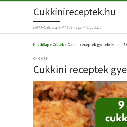
Skip to content
Cukkinireceptek.hu
cukkinis ételek, cukkini receptek képekkel
Kezdőlap
»
Cikkek
»
Cukkini receptek gyerekeknek – 9
CIKKEK
Cukkini receptek gye