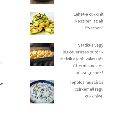
Lehet-e cukkinit
készíteni az air
fryerben?
Statikus vagy
légkeveréses sütő? –
Melyik a jobb választás
,
éttermeknek és
pékségeknek?
Tejfölös mustáros
ét
csirkemell ragu
cukkinivel