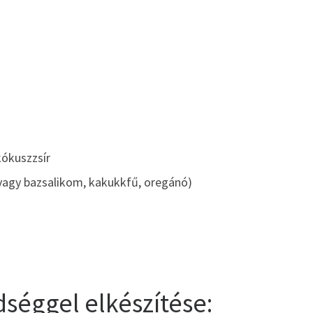
kókuszzsír
vagy bazsalikom, kakukkfű, oregánó)
dséggel elkészítése: