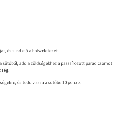
at, és süsd elő a halszeleteket.
t a sütőből, add a zöldségekhez a passzírozott paradicsomot
ldség.
dségekre, és tedd vissza a sütőbe 10 percre.