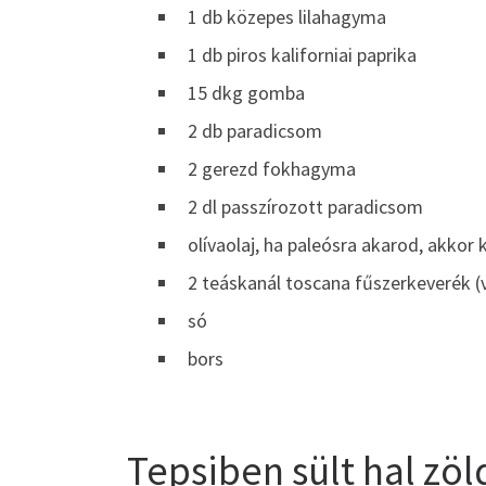
1 db közepes lilahagyma
1 db piros kaliforniai paprika
15 dkg gomba
2 db paradicsom
2 gerezd fokhagyma
2 dl passzírozott paradicsom
olívaolaj, ha paleósra akarod, akkor 
2 teáskanál toscana fűszerkeverék (
só
bors
Tepsiben sült hal zöl