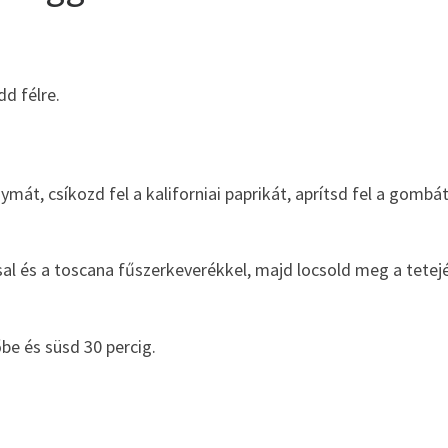
dd félre.
ymát, csíkozd fel a kaliforniai paprikát, aprítsd fel a gombát
al és a toscana fűszerkeverékkel, majd locsold meg a tetej
be és süsd 30 percig.