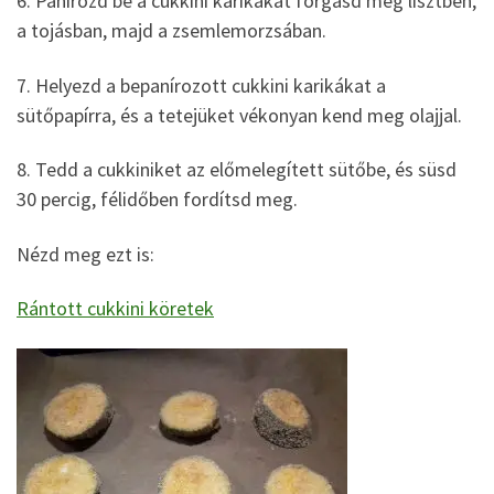
6. Panírozd be a cukkini karikákat forgasd meg lisztben,
a tojásban, majd a zsemlemorzsában.
7. Helyezd a bepanírozott cukkini karikákat a
sütőpapírra, és a tetejüket vékonyan kend meg olajjal.
8. Tedd a cukkiniket az előmelegített sütőbe, és süsd
30 percig, félidőben fordítsd meg.
Nézd meg ezt is:
Rántott cukkini köretek