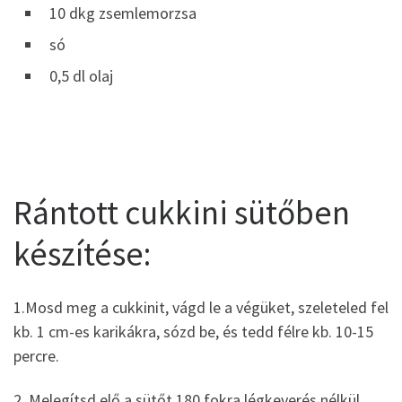
10 dkg zsemlemorzsa
só
0,5 dl olaj
Rántott cukkini sütőben
készítése:
1.Mosd meg a cukkinit, vágd le a végüket, szeleteled fel
kb. 1 cm-es karikákra, sózd be, és tedd félre kb. 10-15
percre.
2. Melegítsd elő a sütőt 180 fokra légkeverés nélkül.