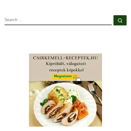
SEARCH
Se