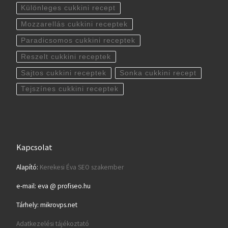
Különleges cukkini recept
Mozzarellás cukkini receptek
Paradicsomos cukkini receptek
Reszelt cukkini receptek
Sajtos cukkini receptek
Sonka cukkini recept
Tejszínes cukkini receptek
Kapcsolat
Alapító:
Kerekesi Éva SEO szakember
e-mail: eva @ profiseo.hu
Tárhely: mikrovps.net
Adatkezelési tájékoztató