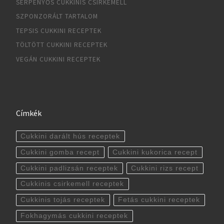
SERPENYŐS CUKKINIS CSIRKEMELL
SZPONZORÁLT TARTALOM
TEPSIS CUKKINI RECEPTEK
TÖLTÖTT CUKKINI RECEPTEK
VEGÁN CUKKINI RECEPTEK
Címkék
Cukkini darált hús receptek
Cukkini gomba recept
Cukkini kukorica recept
Cukkini padlizsán receptek
Cukkini rizs recept
Cukkinis csirkemell receptek
Cukkinis tojás receptek
Fetás cukkini receptek
Fokhagymás cukkini receptek