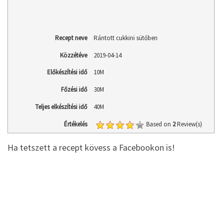
Recept neve
Rántott cukkini sütőben
Közzétéve
2019-04-14
Előkészítési idő
10M
Főzési idő
30M
Teljes elkészítési idő
40M
Értékelés
Based on
2
Review(s)
Ha tetszett a recept kövess a Facebookon is!