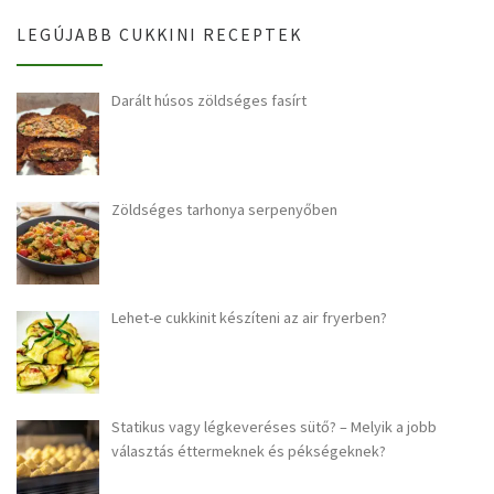
LEGÚJABB CUKKINI RECEPTEK
Darált húsos zöldséges fasírt
Zöldséges tarhonya serpenyőben
Lehet-e cukkinit készíteni az air fryerben?
Statikus vagy légkeveréses sütő? – Melyik a jobb
választás éttermeknek és pékségeknek?