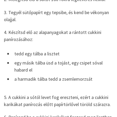
3. Tegyél sütőpapírt egy tepsibe, és kend be vékonyan
olajjal.
4. Készítsd elő az alapanyagokat a rántott cukkini
panírozásához:
tedd egy tálba a lisztet
egy másik tálba üsd a tojást, egy csipet sóval
habard el
a harmadik tálba tedd a zsemlemorzsát
5. A cukkini a sótól levet fog ereszteni, ezért a cukkini
karikákat panírozás előtt papírtörlővel töröld szárazra.