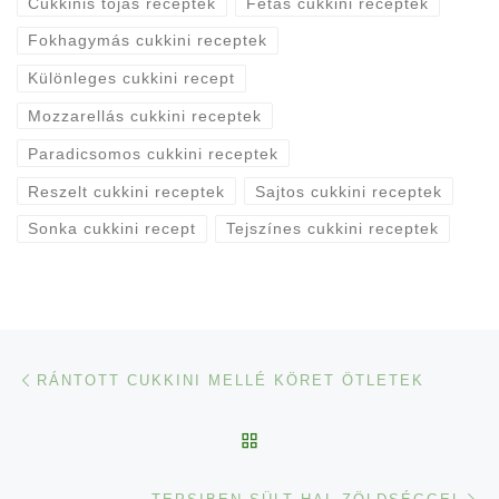
Cukkinis tojás receptek
Fetás cukkini receptek
Fokhagymás cukkini receptek
Különleges cukkini recept
Mozzarellás cukkini receptek
Paradicsomos cukkini receptek
Reszelt cukkini receptek
Sajtos cukkini receptek
Sonka cukkini recept
Tejszínes cukkini receptek
Navigálás a bejegyzések között
Previous post
RÁNTOTT CUKKINI MELLÉ KÖRET ÖTLETEK
BACK TO POST LIST
Ne