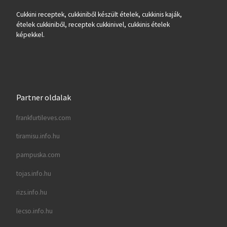
Cukkini receptek, cukkiniből készült ételek, cukkinis kaják,
ételek cukkiniből, receptek cukkinivel, cukkinis ételek
képekkel.
Partner oldalak
frankfurtileves.com
tiramisu.info.hu
pampuska.com
tojas.info.hu
rizs.info.hu
lecso.info.hu