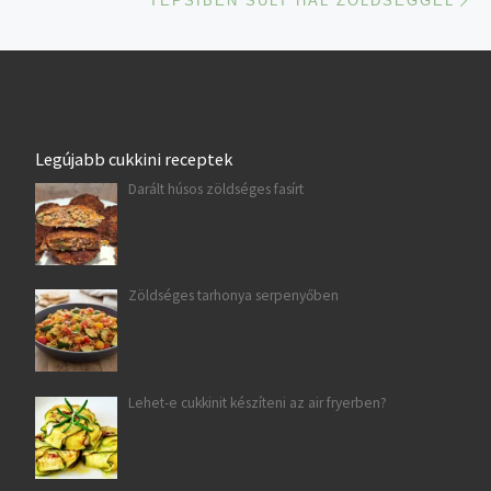
TEPSIBEN SÜLT HAL ZÖLDSÉGGEL
Legújabb cukkini receptek
Darált húsos zöldséges fasírt
Zöldséges tarhonya serpenyőben
Lehet-e cukkinit készíteni az air fryerben?