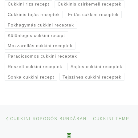
Cukkini rizs recept
Cukkinis csirkemell receptek
Cukkinis tojás receptek
Fetás cukkini receptek
Fokhagymás cukkini receptek
Különleges cukkini recept
Mozzarellás cukkini receptek
Paradicsomos cukkini receptek
Reszelt cukkini receptek
Sajtos cukkini receptek
Sonka cukkini recept
Tejszínes cukkini receptek
Navigálás a bejegyzések között
Previous post
CUKKINI ROPOGÓS BUNDÁBAN – CUKKINI TEMPURA
BACK TO POST LIST