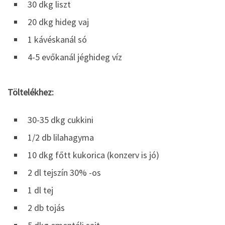
30 dkg liszt
20 dkg hideg vaj
1 kávéskanál só
4-5 evőkanál jéghideg víz
Töltelékhez:
30-35 dkg cukkini
1/2 db lilahagyma
10 dkg főtt kukorica (konzerv is jó)
2 dl tejszín 30% -os
1 dl tej
2 db tojás