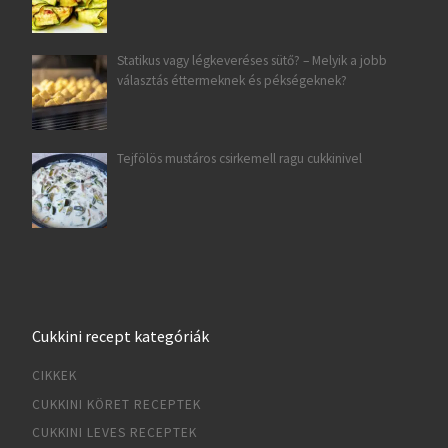
Statikus vagy légkeveréses sütő? – Melyik a jobb
választás éttermeknek és pékségeknek?
Tejfölös mustáros csirkemell ragu cukkinivel
Cukkini recept kategóriák
CIKKEK
CUKKINI KÖRET RECEPTEK
CUKKINI LEVES RECEPTEK