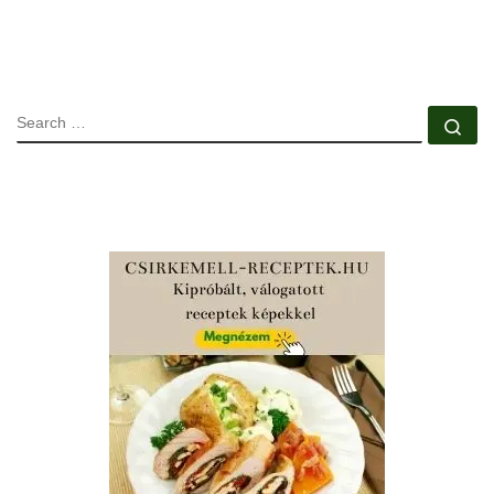
SEARCH
Se