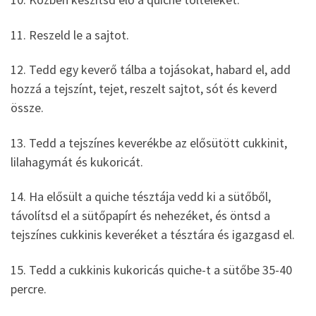
11. Reszeld le a sajtot.
12. Tedd egy keverő tálba a tojásokat, habard el, add
hozzá a tejszínt, tejet, reszelt sajtot, sót és keverd
össze.
13. Tedd a tejszínes keverékbe az elősütött cukkinit,
lilahagymát és kukoricát.
14. Ha elősült a quiche tésztája vedd ki a sütőből,
távolítsd el a sütőpapírt és nehezéket, és öntsd a
tejszínes cukkinis keveréket a tésztára és igazgasd el.
15. Tedd a cukkinis kukoricás quiche-t a sütőbe 35-40
percre.