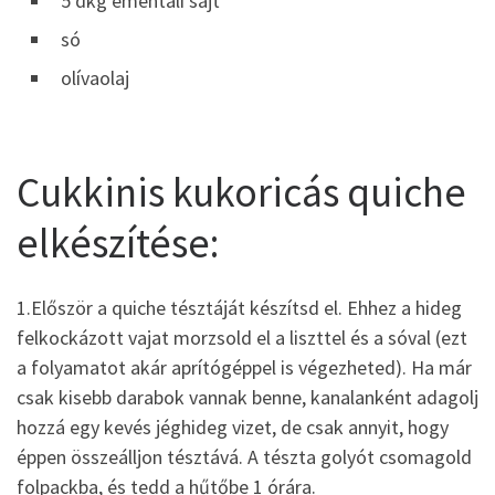
5 dkg ementáli sajt
só
olívaolaj
Cukkinis kukoricás quiche
elkészítése:
1.Először a quiche tésztáját készítsd el. Ehhez a hideg
felkockázott vajat morzsold el a liszttel és a sóval (ezt
a folyamatot akár aprítógéppel is végezheted). Ha már
csak kisebb darabok vannak benne, kanalanként adagolj
hozzá egy kevés jéghideg vizet, de csak annyit, hogy
éppen összeálljon tésztává. A tészta golyót csomagold
folpackba, és tedd a hűtőbe 1 órára.