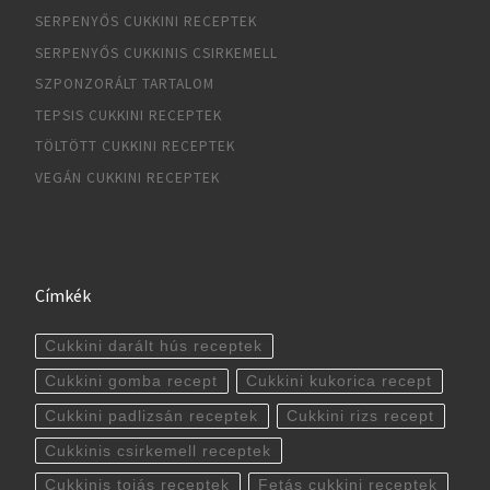
SERPENYŐS CUKKINI RECEPTEK
SERPENYŐS CUKKINIS CSIRKEMELL
SZPONZORÁLT TARTALOM
TEPSIS CUKKINI RECEPTEK
TÖLTÖTT CUKKINI RECEPTEK
VEGÁN CUKKINI RECEPTEK
Címkék
Cukkini darált hús receptek
Cukkini gomba recept
Cukkini kukorica recept
Cukkini padlizsán receptek
Cukkini rizs recept
Cukkinis csirkemell receptek
Cukkinis tojás receptek
Fetás cukkini receptek