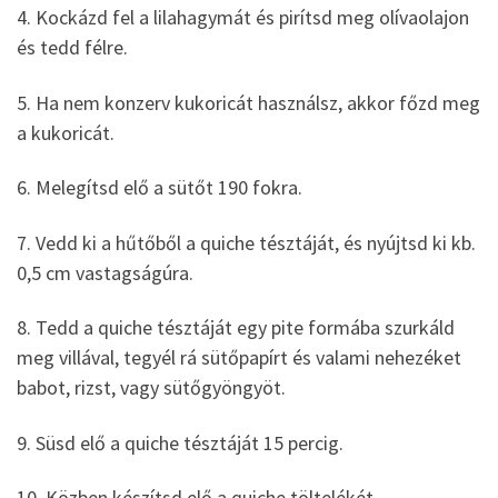
4. Kockázd fel a lilahagymát és pirítsd meg olívaolajon
és tedd félre.
5. Ha nem konzerv kukoricát használsz, akkor főzd meg
a kukoricát.
6. Melegítsd elő a sütőt 190 fokra.
7. Vedd ki a hűtőből a quiche tésztáját, és nyújtsd ki kb.
0,5 cm vastagságúra.
8. Tedd a quiche tésztáját egy pite formába szurkáld
meg villával, tegyél rá sütőpapírt és valami nehezéket
babot, rizst, vagy sütőgyöngyöt.
9. Süsd elő a quiche tésztáját 15 percig.
10. Közben készítsd elő a quiche töltelékét.