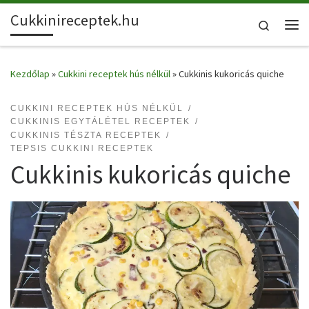
Cukkinireceptek.hu
Skip to content
Search
Me
Kezdőlap
»
Cukkini receptek hús nélkül
»
Cukkinis kukoricás quiche
CUKKINI RECEPTEK HÚS NÉLKÜL
CUKKINIS EGYTÁLÉTEL RECEPTEK
CUKKINIS TÉSZTA RECEPTEK
TEPSIS CUKKINI RECEPTEK
Cukkinis kukoricás quiche