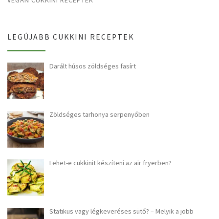
LEGÚJABB CUKKINI RECEPTEK
Darált húsos zöldséges fasírt
Zöldséges tarhonya serpenyőben
Lehet-e cukkinit készíteni az air fryerben?
Statikus vagy légkeveréses sütő? – Melyik a jobb