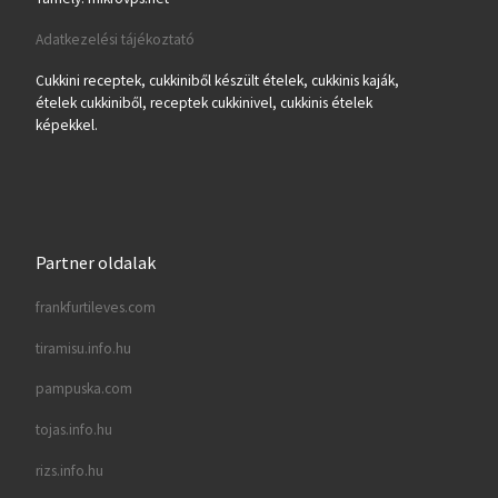
Adatkezelési tájékoztató
Cukkini receptek, cukkiniből készült ételek, cukkinis kaják,
ételek cukkiniből, receptek cukkinivel, cukkinis ételek
képekkel.
Partner oldalak
frankfurtileves.com
tiramisu.info.hu
pampuska.com
tojas.info.hu
rizs.info.hu