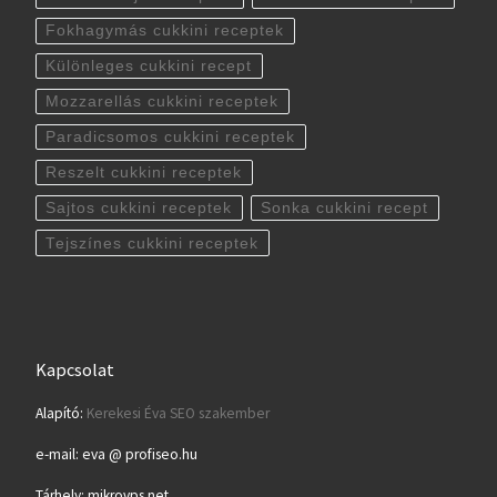
Fokhagymás cukkini receptek
Különleges cukkini recept
Mozzarellás cukkini receptek
Paradicsomos cukkini receptek
Reszelt cukkini receptek
Sajtos cukkini receptek
Sonka cukkini recept
Tejszínes cukkini receptek
Kapcsolat
Alapító:
Kerekesi Éva SEO szakember
e-mail: eva @ profiseo.hu
Tárhely: mikrovps.net