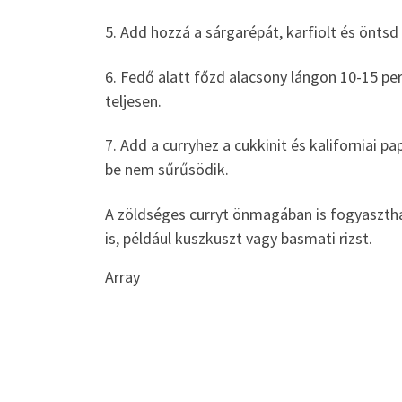
5. Add hozzá a sárgarépát, karfiolt és öntsd 
6. Fedő alatt főzd alacsony lángon 10-15 p
teljesen.
7. Add a curryhez a cukkinit és kaliforniai
be nem sűrűsödik.
A zöldséges curryt önmagában is fogyasztha
is, például kuszkuszt vagy basmati rizst.
Array