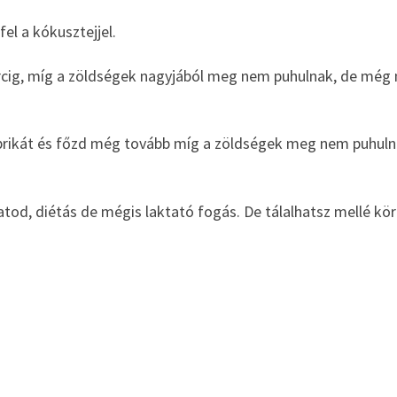
fel a kókusztejjel.
ercig, míg a zöldségek nagyjából meg nem puhulnak, de még
 paprikát és főzd még tovább míg a zöldségek meg nem puhuln
tod, diétás de mégis laktató fogás. De tálalhatsz mellé kö