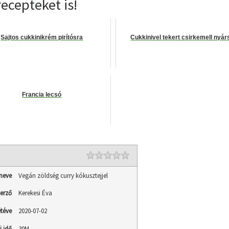
ecepteket is!
Sajtos cukkinikrém pirítósra
Cukkinivel tekert csirkemell nyár
Francia lecsó
Rating
1 star
2 stars
3 stars
4 stars
5 stars
neve
Vegán zöldség curry kókusztejjel
erző
Kerekesi Éva
téve
2020-07-02
i idő
30M