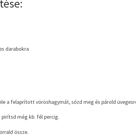
tése:
-es darabokra
bele a felaprított vöröshagymát, sózd meg és párold üvegesr
pirítsd még kb. fél percig.
forrald össze.