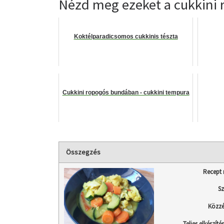
Nézd meg ezeket a cukkini r
Koktélparadicsomos cukkinis tészta
Cukkini ropogós bundában - cukkini tempura
Összegzés
Recept 
Sz
Közzé
Teljes elkészítés