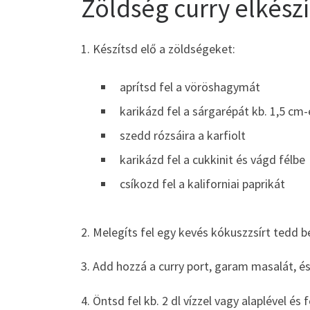
Zöldség curry elkészí
1. Készítsd elő a zöldségeket:
aprítsd fel a vöröshagymát
karikázd fel a sárgarépát kb. 1,5 cm
szedd rózsáira a karfiolt
karikázd fel a cukkinit és vágd félbe
csíkozd fel a kaliforniai paprikát
2. Melegíts fel egy kevés kókuszzsírt tedd 
3. Add hozzá a curry port, garam masalát, és 
4. Öntsd fel kb. 2 dl vízzel vagy alaplével és 