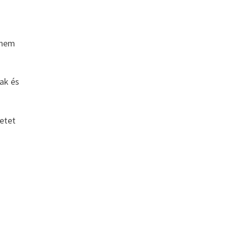
 nem
ak és
retet