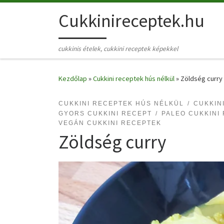
Skip to content
Cukkinireceptek.hu
cukkinis ételek, cukkini receptek képekkel
Kezdőlap
»
Cukkini receptek hús nélkül
»
Zöldség curry
CUKKINI RECEPTEK HÚS NÉLKÜL
CUKKIN
GYORS CUKKINI RECEPT
PALEO CUKKINI
VEGÁN CUKKINI RECEPTEK
Zöldség curry