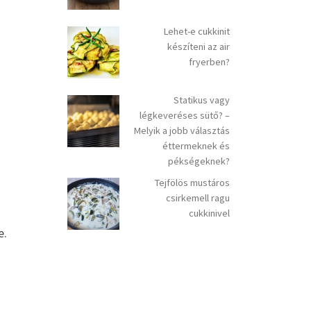
Lehet-e cukkinit
készíteni az air
fryerben?
Statikus vagy
légkeveréses sütő? –
Melyik a jobb választás
éttermeknek és
pékségeknek?
Tejfölös mustáros
csirkemell ragu
cukkinivel
e.