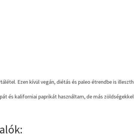
tálétel. Ezen kívül vegán, diétás és paleo étrendbe is illeszt
épát és kaliforniai paprikát használtam, de más zöldségekkel
alók: