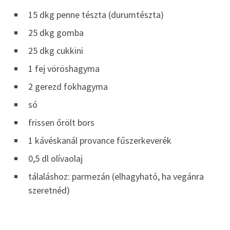
15 dkg penne tészta (durumtészta)
25 dkg gomba
25 dkg cukkini
1 fej vöröshagyma
2 gerezd fokhagyma
só
frissen őrölt bors
1 kávéskanál provance fűszerkeverék
0,5 dl olívaolaj
tálaláshoz: parmezán (elhagyható, ha vegánra
szeretnéd)