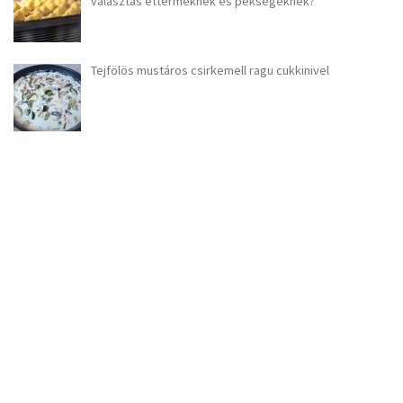
választás éttermeknek és pékségeknek?
Tejfölös mustáros csirkemell ragu cukkinivel