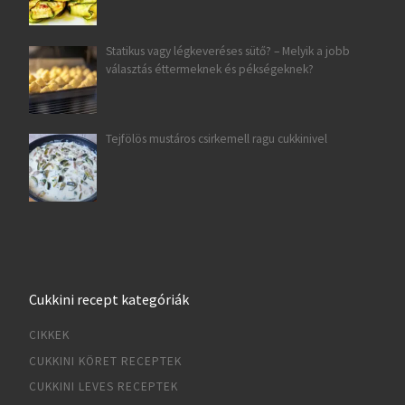
Statikus vagy légkeveréses sütő? – Melyik a jobb
választás éttermeknek és pékségeknek?
Tejfölös mustáros csirkemell ragu cukkinivel
Cukkini recept kategóriák
CIKKEK
CUKKINI KÖRET RECEPTEK
CUKKINI LEVES RECEPTEK