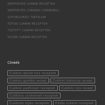
SERPENYŐS CUKKINI RECEPTEK
SERPENYŐS CUKKINIS CSIRKEMELL
SZPONZORÁLT TARTALOM
TEPSIS CUKKINI RECEPTEK
TÖLTÖTT CUKKINI RECEPTEK
VEGÁN CUKKINI RECEPTEK
Címkék
Cukkini darált hús receptek
Cukkini gomba recept
Cukkini kukorica recept
Cukkini padlizsán receptek
Cukkini rizs recept
Cukkinis csirkemell receptek
Cukkinis tojás receptek
Fetás cukkini receptek