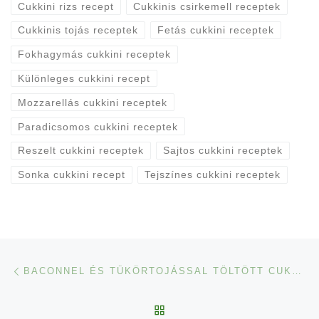
Cukkini rizs recept
Cukkinis csirkemell receptek
Cukkinis tojás receptek
Fetás cukkini receptek
Fokhagymás cukkini receptek
Különleges cukkini recept
Mozzarellás cukkini receptek
Paradicsomos cukkini receptek
Reszelt cukkini receptek
Sajtos cukkini receptek
Sonka cukkini recept
Tejszínes cukkini receptek
Navigálás a bejegyzések között
Previous post
BACONNEL ÉS TÜKÖRTOJÁSSAL TÖLTÖTT CUKKINI
BACK TO POST LIST