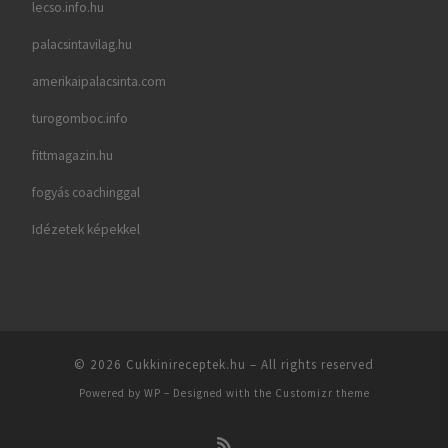
lecso.info.hu
palacsintavilag.hu
amerikaipalacsinta.com
turogomboc.info
fittmagazin.hu
fogyás coachinggal
Idézetek képekkel
© 2026
Cukkinireceptek.hu
– All rights reserved
Powered by
WP
– Designed with the
Customizr theme