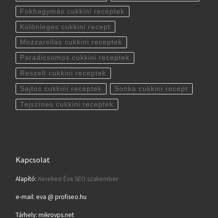
Fokhagymás cukkini receptek
Különleges cukkini recept
Mozzarellás cukkini receptek
Paradicsomos cukkini receptek
Reszelt cukkini receptek
Sajtos cukkini receptek
Sonka cukkini recept
Tejszínes cukkini receptek
Kapcsolat
Alapító:
Kerekesi Éva SEO szakember
e-mail: eva @ profiseo.hu
Tárhely: mikrovps.net