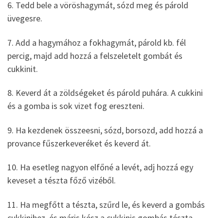
6. Tedd bele a vöröshagymát, sózd meg és párold
üvegesre.
7. Add a hagymához a fokhagymát, párold kb. fél
percig, majd add hozzá a felszeletelt gombát és
cukkinit.
8. Keverd át a zöldségeket és párold puhára. A cukkini
és a gomba is sok vizet fog ereszteni.
9. Ha kezdenek összeesni, sózd, borsozd, add hozzá a
provance fűszerkeveréket és keverd át.
10. Ha esetleg nagyon elfőné a levét, adj hozzá egy
keveset a tészta főző vizéből.
11. Ha megfőtt a tészta, szűrd le, és keverd a gombás
cukkinihez, és máris kész a cukkinis gombás tészta.