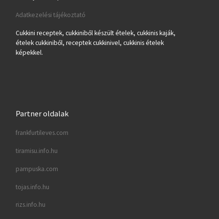
Adatkezelési tájékoztató
Cukkini receptek, cukkiniből készült ételek, cukkinis kaják,
ételek cukkiniből, receptek cukkinivel, cukkinis ételek
képekkel.
Partner oldalak
frankfurtileves.com
tiramisu.info.hu
pampuska.com
tojas.info.hu
rizs.info.hu