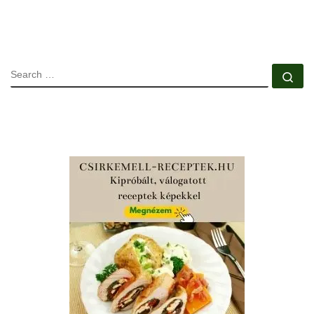
SEARCH
Se