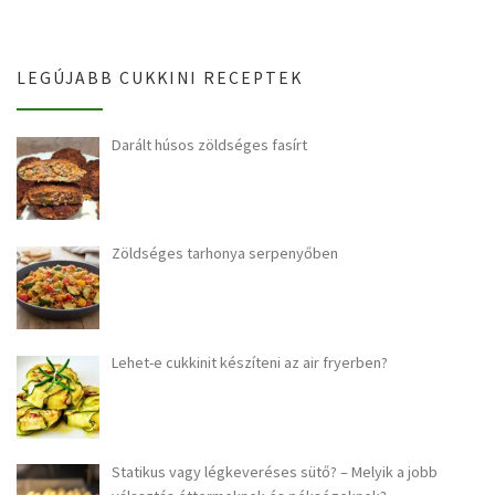
LEGÚJABB CUKKINI RECEPTEK
Darált húsos zöldséges fasírt
Zöldséges tarhonya serpenyőben
Lehet-e cukkinit készíteni az air fryerben?
Statikus vagy légkeveréses sütő? – Melyik a jobb