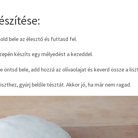
észítése:
old bele az élesztő és futtasd fel.
 közepén készíts egy mélyedést a kezeddel.
 öntsd bele, add hozzá az olívaolajat és keverd össze a liszt
szthez, gyúrj belőle tésztát. Akkor jó, ha már nem ragad.