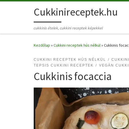
Skip to content
Cukkinireceptek.hu
cukkinis ételek, cukkini receptek képekkel
Kezdőlap
»
Cukkini receptek hús nélkül
»
Cukkinis focac
CUKKINI RECEPTEK HÚS NÉLKÜL
CUKKIN
TEPSIS CUKKINI RECEPTEK
VEGÁN CUKKI
Cukkinis focaccia