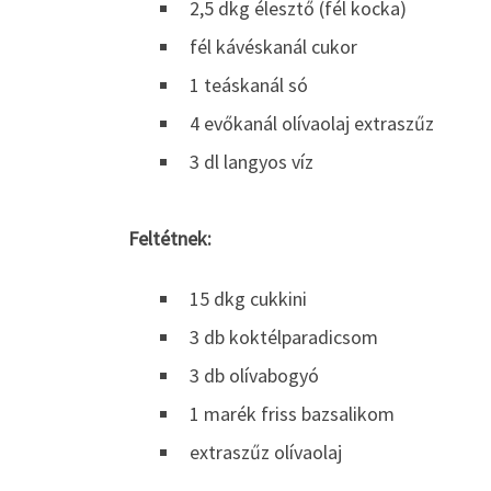
2,5 dkg élesztő (fél kocka)
fél kávéskanál cukor
1 teáskanál só
4 evőkanál olívaolaj extraszűz
3 dl langyos víz
Feltétnek:
15 dkg cukkini
3 db koktélparadicsom
3 db olívabogyó
1 marék friss bazsalikom
extraszűz olívaolaj