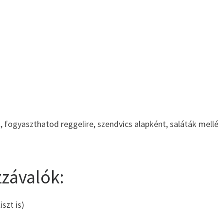
, fogyaszthatod reggelire, szendvics alapként, saláták mellé
zzávalók:
iszt is)