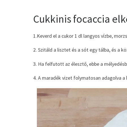
Cukkinis focaccia elk
1.Keverd el a cukor 1 dl langyos vízbe, morzs
2. Szitáld a lisztet és a sót egy tálba, és a
3. Ha felfutott az élesztő, ebbe a mélyedésbe
4. A maradék vizet folymatosan adagolva a li