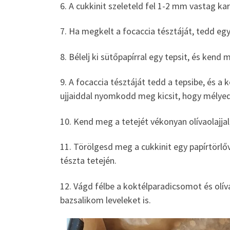
6. A cukkinit szeleteld fel 1-2 mm vastag kar
7. Ha megkelt a focaccia tésztáját, tedd egy 
8. Bélelj ki sütőpapírral egy tepsit, és kend 
9. A focaccia tésztáját tedd a tepsibe, és a 
ujjaiddal nyomkodd meg kicsit, hogy mélye
10. Kend meg a tetejét vékonyan olívaolajjal
11. Törölgesd meg a cukkinit egy papírtörlőve
tészta tetején.
12. Vágd félbe a koktélparadicsomot és olíva
bazsalikom leveleket is.