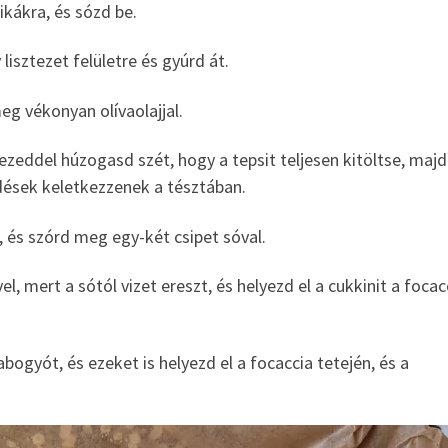
ikákra, és sózd be.
lisztezet felületre és gyúrd át.
meg vékonyan olívaolajjal.
kezeddel húzogasd szét, hogy a tepsit teljesen kitöltse, majd
dések keletkezzenek a tésztában.
, és szórd meg egy-két csipet sóval.
l, mert a sótól vizet ereszt, és helyezd el a cukkinit a focac
bogyót, és ezeket is helyezd el a focaccia tetején, és a